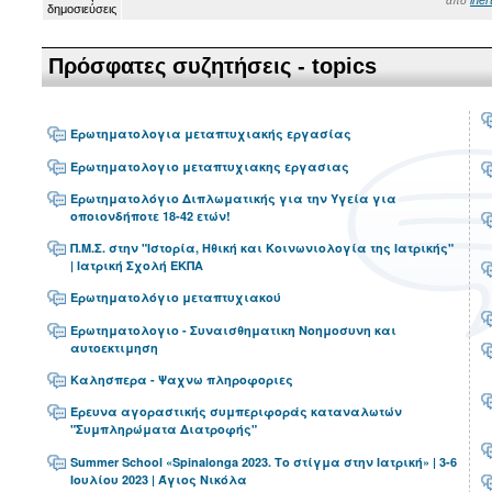
από
Πρόσφατες συζητήσεις - topics
Ερωτηματολογια μεταπτυχιακής εργασίας
Ερωτηματολογιο μεταπτυχιακης εργασιας
Ερωτηματολόγιο Διπλωματικής για την Υγεία για
οποιονδήποτε 18-42 ετών!
Π.Μ.Σ. στην "Ιστορία, Ηθική και Κοινωνιολογία της Ιατρικής"
| Ιατρική Σχολή ΕΚΠΑ
Ερωτηματολόγιο μεταπτυχιακού
Ερωτηματολογιο - Συναισθηματικη Νοημοσυνη και
αυτοεκτιμηση
Καλησπερα - Ψαχνω πληροφοριες
Έρευνα αγοραστικής συμπεριφοράς καταναλωτών
"Συμπληρώματα Διατροφής"
Summer School «Spinalonga 2023. Το στίγμα στην Ιατρική» | 3-6
Ιουλίου 2023 | Άγιος Νικόλα