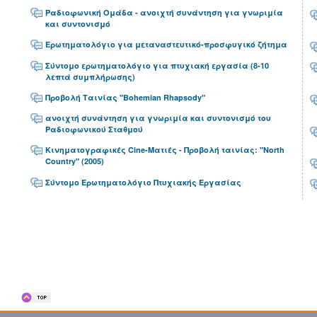
Ραδιοφωνική Ομάδα - ανοιχτή συνάντηση για γνωριμία
και συντονισμό
Ερωτηματολόγιο για μεταναστευτικό-προσφυγικό ζήτημα
Σύντομο ερωτηματολόγιο για πτυχιακή εργασία (8-10
λεπτά συμπλήρωσης)
Προβολή Ταινίας "Bohemian Rhapsody"
ανοιχτή συνάντηση για γνωριμία και συντονισμό του
Ραδιοφωνικού Σταθμού
Κινηματογραφικές Cine-Ματιές - Προβολή ταινίας: "North
Country" (2005)
Σύντομο Ερωτηματολόγιο Πτυχιακής Εργασίας