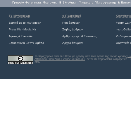
Γραφείο Φοιτητικής Μέριμνας
Βιβλιοθήκη
Yπηρεσία Πληροφορικής & Επικο
Το MyAegean
e-Περιοδικό
Κοινότητ
Σχετικά με το MyAegean
Ροή άρθρων
Forum Συζ
Press Kit - Media Kit
Στήλες άρθρων
ΦωτοGalle
Αφίσες
&
Εικονίδια
Αρθρογραφία & Συντάκτες
Ραδιόφωνο
Επικοινωνία με την Ομάδα
Αρχείο άρθρων
Φοιτητικές
Το περιεχόμενο είναι ελεύθερο για χρήση, υπό τους όρους της άδειας χρήσης
Cr
Attribution-ShareAlike License version 3.0
, εκτός αν σημειώνεται διαφορετικά
. 
2692