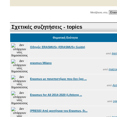
Μετάβαση στη:
Σχετικές συζητήσεις - topics
Θεματική Ενότητα
Οδηγός ERASMUS+ (ERASMUS+ Guide)
iner
από
erasmus Milano
matzou
από
Erasmus με πανεπιστήμιο που δεν έχει ...
Axt
από
Erasmus for All 2014-2020 (Lifelong ...
sg
από
[PRESS] Από φοιτήτρια του Erasmus, δι...
iner