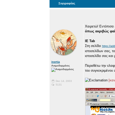
Συγγραφέας
Χαιρετώ! Εντόπισα 
όπως ακριβώς φαίνε
IE Tab
Στη σελίδα
https://ad
ιστοσελίδων σας, το
ιστοσελίδα σας και 
inertia
Παραθέτω την ελαφρ
Ανεμοδαρμένος
του συγκεκριμένου a
[καν
Dec 14, 2003
5131