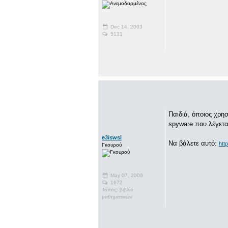
Dec 14, 2003
5131
Παιδιά, όποιος χρησ
spyware που λέγεται
e3iswsi
Να βάλετε αυτό:
htt
Γκουρού
May 07, 2009
1672
Τόπος: βιβλίο
μαθηματικών