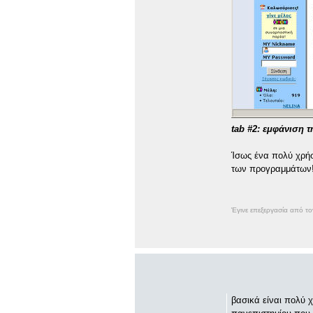
tab #2: εμφάνιση τ
Ίσως ένα πολύ χρήσ
των προγραμμάτων
Έγινε επεξεργασία από τ
βασικά είναι πολύ χ