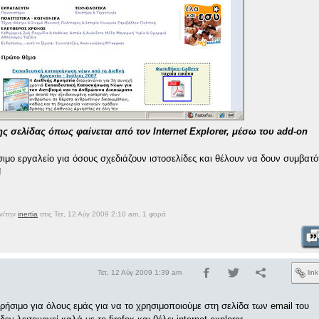
ης σελίδας όπως φαίνεται από τον Internet Explorer, μέσω του add-on
ιμο εργαλείο για όσους σχεδιάζουν ιστοσελίδες και θέλουν να δουν συμβατό
!
ον/την
inertia
στις Τετ, 12 Αύγ 2009 2:10 am, 1 φορά
Τετ, 12 Αύγ 2009 1:39 am
lin
ρήσιμο για όλους εμάς για να το χρησιμοποιούμε στη σελίδα των email του