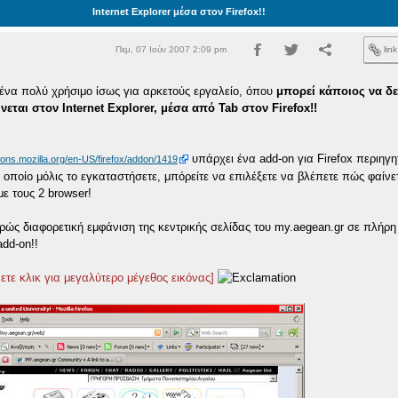
Internet Explorer μέσα στον Firefox!!
Πεμ, 07 Ιούν 2007 2:09 pm
lin
ένα πολύ χρήσιμο ίσως για αρκετούς εργαλείο, όπου
μπορεί κάποιος να δε
ται στον Internet Explorer, μέσα από Tab στον Firefox!!
υπάρχει ένα add-on για Firefox περιηγη
dons.mozilla.org/en-US/firefox/addon/1419
 οποίο μόλις το εγκαταστήσετε, μπόρείτε να επιλέξετε να βλέπετε πώς φαίνε
με τους 2 browser!
ώς διαφορετική εμφάνιση της κεντρικής σελίδας του my.aegean.gr σε πλήρη 
dd-on!!
ετε κλικ για μεγαλύτερο μέγεθος εικόνας]