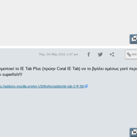
Παρ, 04 Μάρ 2011 1:47 am
lin
ιμοποιεί το IE Tab Plus (πρώην Coral IE Tab) να το βγάλει αμέσως γιατί περι
 superfish!!!
ps://addons.mozilla.org/en-US/firefox/addon/ie-tab-2-ff-36/