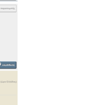
k παραπομπής
ς (ώρα Ελλάδας)