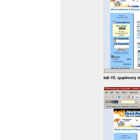
tab #1: εμφάνιση τ