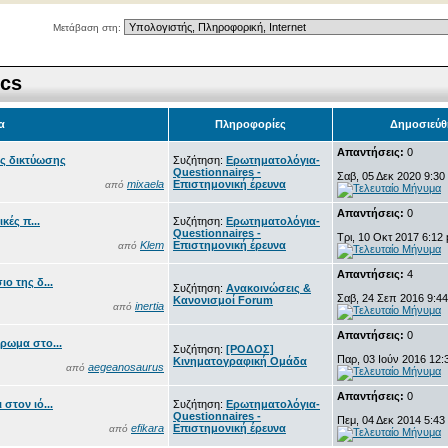
Μετάβαση στη:
ics
α
Πληροφορίες
Δημοσιεύθ
Απαντήσεις:
0
ς δικτύωσης
Συζήτηση:
Ερωτηματολόγια-
Questionnaires -
Σαβ, 05 Δεκ 2020 9:30
mixaela
Επιστημονική έρευνα
από
Απαντήσεις:
0
κές π...
Συζήτηση:
Ερωτηματολόγια-
Questionnaires -
Τρι, 10 Οκτ 2017 6:12
Klem
Επιστημονική έρευνα
από
Απαντήσεις:
4
ο της δ...
Συζήτηση:
Ανακοινώσεις &
Σαβ, 24 Σεπ 2016 9:4
Κανονισμοί Forum
inertia
από
Απαντήσεις:
0
ρωμα στο...
Συζήτηση:
[ΡΟΔΟΣ]
Παρ, 03 Ιούν 2016 12:
Κινηματογραφική Ομάδα
aegeanosaurus
από
Απαντήσεις:
0
στον ιό...
Συζήτηση:
Ερωτηματολόγια-
Questionnaires -
Πεμ, 04 Δεκ 2014 5:43
efikara
Επιστημονική έρευνα
από