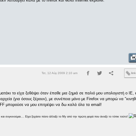
ν λειτουργεί καλά με το firefox και θέλει internet explorer.
Τετ, 12 Αύγ 2009 2:10 am
lin
ατάκι το είχα ξεθάψει όταν έπαθε μια ζημιά σε παλιό μου υπολογιστή ο IE,
ρχεία (για όσους ξέρουν), με συνέπεια μόνο με Firefox να μπορώ να "κινηθ
ide-FF μπορούσε να μου επιτρέψει να δω καλά όλα τα email!
s και συγκινούμαι.... Είχα ξεχάσει πόσο άλλαξε το My από την πρώτη φορά που άνοιξε το τόπικ τούτο!