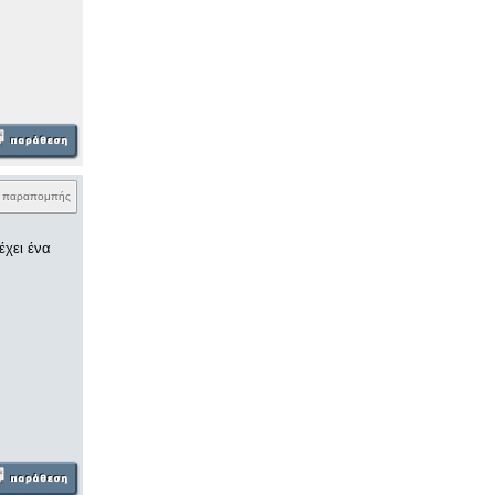
k παραπομπής
έχει ένα