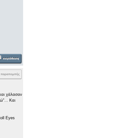
k παραπομπής
 και χάλασαν
ώ"... Και