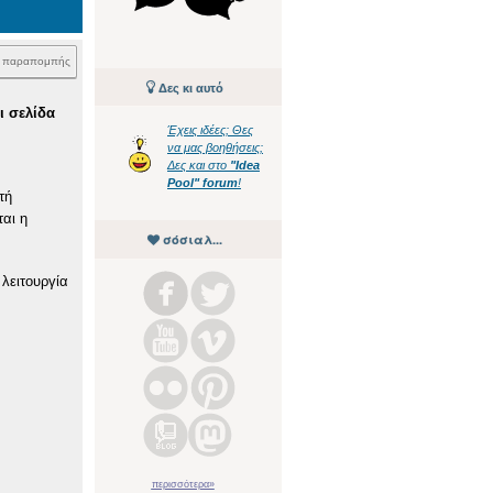
k παραπομπής
Δες κι αυτό
ι σελίδα
Έχεις ιδέες; Θες
να μας βοηθήσεις;
Δες και στο
"Idea
Pool" forum
!
τή
ται η
σόσιαλ...
λειτουργία
περισσότερα»