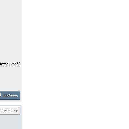
τητες μεταξύ
k παραπομπής