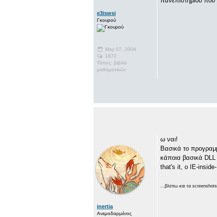
πανεπιστημίου που δε
e3iswsi
Γκουρού
May 07, 2009
1672
Τόπος: βιβλίο
μαθηματικών
ω ναι!
Βασικά το προγραμμ
κάποια βασικά DLL α
that's it, ο IE-ins
...βλέπω και τα screenshot
inertia
Ανεμοδαρμένος