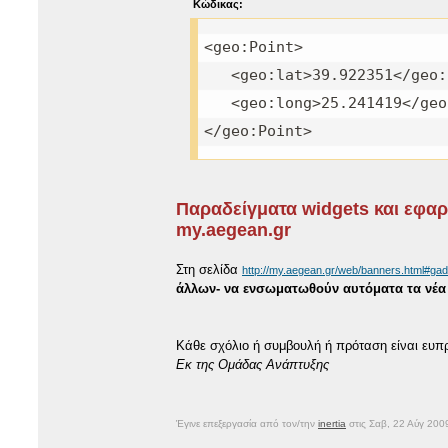
Κώδικας:
<geo:Point>
<geo:lat>39.922351</geo:
<geo:long>25.241419</geo
</geo:Point>
Παραδείγματα widgets και εφαρ
my.aegean.gr
Στη σελίδα
http://my.aegean.gr/web/banners.html#ga
άλλων- να ενσωματωθούν αυτόματα τα νέα
Κάθε σχόλιο ή συμβουλή ή πρόταση είναι ευπ
Εκ της Ομάδας Ανάπτυξης
Έγινε επεξεργασία από τον/την
inertia
στις Σαβ, 22 Αύγ 200