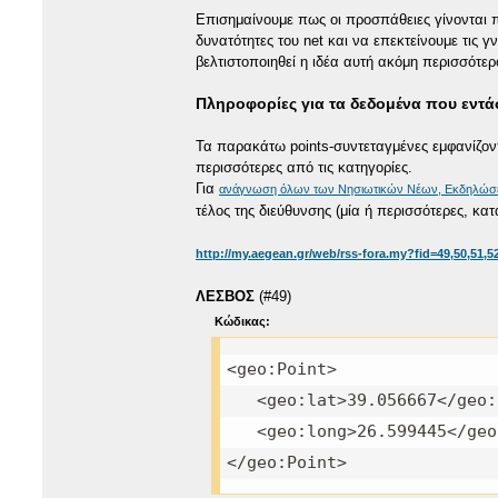
Επισημαίνουμε πως οι προσπάθειες γίνονται 
δυνατότητες του net και να επεκτείνουμε τις 
βελτιστοποιηθεί η ιδέα αυτή ακόμη περισσότερ
Πληροφορίες για τα δεδομένα που εντά
Τα παρακάτω points-συντεταγμένες εμφανίζοντ
περισσότερες από τις κατηγορίες.
Για
ανάγνωση όλων των Νησιωτικών Νέων, Εκδηλώσ
τέλος της διεύθυνσης (μία ή περισσότερες, κα
http://my.aegean.gr/web/rss-fora.my?fid=49,50,51,52
ΛΕΣΒΟΣ
(#49)
Κώδικας:
<geo:Point>
<geo:lat>39.056667</geo:
<geo:long>26.599445</geo
</geo:Point>