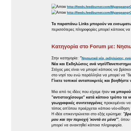
http://feeds.feedburner.com/Myaegeang
http://feeds.feedburner.com/Myaegeang
Τα παραπάνω Links μπορούν να ενσωματω
περισσότερες πληροφορίες μπορεί κάποιος να 
Κατηγορία στο Forum με: Νησιω
Στην κατηγορία:
"
Νησιωτικά νέα, εκδηλώσεις, eve
Νέα και Εκδηλώσεις ανά νησί/Πανεπιστημι
Στόχος μας είναι να μπορεί κάποιος να βρίσκε
στο νησί του ενώ παράλληλα να μπορεί να "δε
Γίνετε τοπικοί ανταποκριτές και βοηθήστε 
Μια από τις ιδέες που είχαμε ήταν
να μπορού
"αντιστοιχίσουμε" κατά κάποιο τρόπο τα ν
γεωγραφικές συντεταγμένες
προκειμένου να
τόπος απ'όπου προέρχεται κάποιο νέο-είδηση 
Η ιδέα επικεντρώνεται στο εξής ερώτημα:
"βρ
μου και την περιοχή 'κοντά σε μένα'"
, όπου
μπορεί να ανακτηθεί κάποια πληροφορία.