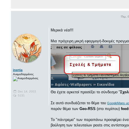
Πεμ, 
Μερικά νέα!!!
Μια πρόχειρη μικρή εφαρμογή-δοκιμές πραγμα
inertia
Ανεμοδαρμένος
Dec 14, 2003
Θα έχετε αρκετοί προσέξει το σύνδεσμο "
Σχολ
5131
Σε αυτό συνδυάζεται το θέμα του
GoogleMaps με 
παρόν θέμα των
Geo-RSS
(στο περίπου)
feed
To "πάντρεμα" των παραπάνω προσφέρει ένα "
βούληση των τελευταίων posts στις αντίστοιχε