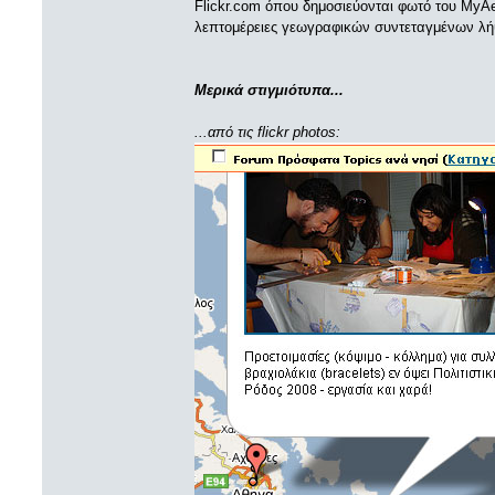
Flickr.com όπου δημοσιεύονται φωτό του MyA
λεπτομέρειες γεωγραφικών συντεταγμένων λήψ
Μερικά στιγμιότυπα...
...από τις flickr photos: