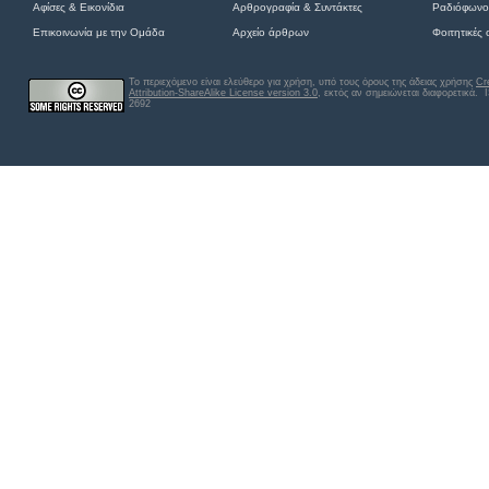
Αφίσες
&
Εικονίδια
Αρθρογραφία & Συντάκτες
Ραδιόφωνο
Επικοινωνία με την Ομάδα
Αρχείο άρθρων
Φοιτητικές
Το περιεχόμενο είναι ελεύθερο για χρήση, υπό τους όρους της άδειας χρήσης
Cr
Attribution-ShareAlike License version 3.0
, εκτός αν σημειώνεται διαφορετικά
. 
2692