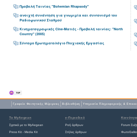
Προβολή Ταινίας "Bohemian Rhapsody"
ανοιχτή συνάντηση για γνωριμία και συντονισμό του
Ραδιοφωνικού Σταθμού
Κινηματογραφικές Cine-Ματιές - Προβολή ταινίας: "North
Country" (2005)
Σύντομο Ερωτηματολόγιο Πτυχιακής Εργασίας
Γραφείο Φοιτητικής Μέριμνας
Βιβλιοθήκη
Yπηρεσία Πληροφορικής & Επικο
Το MyAegean
e-Περιοδικό
Κοινότητ
Σχετικά με το MyAegean
Ροή άρθρων
Forum Συζ
Press Kit - Media Kit
Στήλες άρθρων
ΦωτοGalle