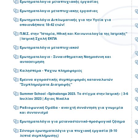
Ερωτηματολογια μεταπτυχιακής εργασίας
Ερωτηματολογιο μεταπτυχιακης εργασιας
Ερωτηματολόγιο Διπλωματικής για την Υγεία για
οποιονδήποτε 18-42 ετών!
Π.Μ.Σ. στην "Ιστορία, Ηθική και Κοινωνιολογία της Ιατρικής"
| Ιατρική Σχολή ΕΚΠΑ
Ερωτηματολόγιο μεταπτυχιακού
Ερωτηματολογιο - Συναισθηματικη Νοημοσυνη και
αυτοεκτιμηση
Καλησπερα - Ψαχνω πληροφοριες
Έρευνα αγοραστικής συμπεριφοράς καταναλωτών
"Συμπληρώματα Διατροφής"
Summer School «Spinalonga 2023. Το στίγμα στην Ιατρική» | 3-6
Ιουλίου 2023 | Άγιος Νικόλα
Ραδιοφωνική Ομάδα - ανοιχτή συνάντηση για γνωριμία
και συντονισμό
Ερωτηματολόγιο για μεταναστευτικό-προσφυγικό ζήτημα
Σύντομο ερωτηματολόγιο για πτυχιακή εργασία (8-10
λεπτά συμπλήρωσης)