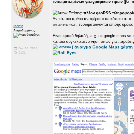
ενσωματωμένων γεωγραφικών τιμών
(βλ. π
Επίσης:
πλέον geoRSS πληροφορί
Αν κάποιο άρθρο αναφέρεται σε κάποιο από 
, ενσωματώνονται επίσης όμοιε
του μες στον τίτλο)
inertia
Ανεμοδαρμένος
Είναι εφικτό δηλαδή, π.χ. σε google maps να
κάποιο συγκεκριμένο νησί, όπως για παράδει
{ άνοιγμα Google Maps χάρτη
Dec 14, 2003
5131