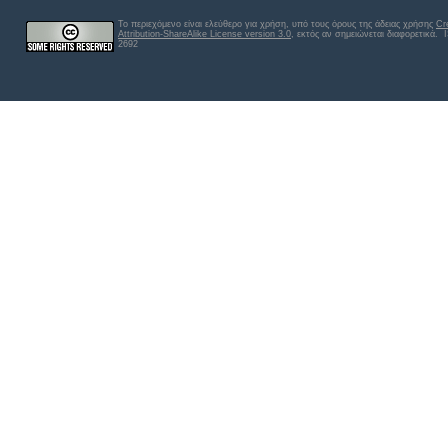
Το περιεχόμενο είναι ελεύθερο για χρήση, υπό τους όρους της άδειας χρήσης
Cr
Attribution-ShareAlike License version 3.0
, εκτός αν σημειώνεται διαφορετικά
. 
2692