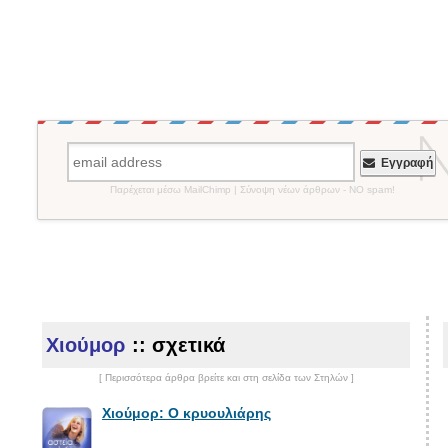
Εγγραφή
Παρέχεται μέσω MailChimp | Σύνοψη νέων άρθρων - NO spam!
Χιούμορ
:: σχετικά
[ Περισσότερα άρθρα βρείτε και στη σελίδα των Στηλών ]
Χιούμορ: Ο κρυουλιάρης