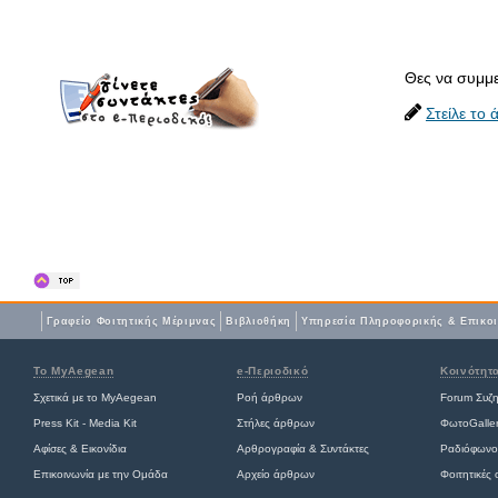
Θες να συμμε
Στείλε το
Γραφείο Φοιτητικής Μέριμνας
Βιβλιοθήκη
Yπηρεσία Πληροφορικής & Επικο
Το MyAegean
e-Περιοδικό
Κοινότητ
Σχετικά με το MyAegean
Ροή άρθρων
Forum Συζ
Press Kit - Media Kit
Στήλες άρθρων
ΦωτοGalle
Αφίσες
&
Εικονίδια
Αρθρογραφία & Συντάκτες
Ραδιόφωνο
Επικοινωνία με την Ομάδα
Αρχείο άρθρων
Φοιτητικές