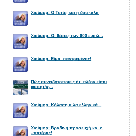
Χιούμορ: Ο Τοτός και η δασκάλα
Χιούμορ: Οι θέσεις των 600 ευρώ...
Χιούμορ: Είμαι παντρεμένος!
Πώς συνειδητοποιείς ότι πλέον είσαι
φοιτητής...
Χιούμορ: Κόλαση α λα ελληνικά...
Χιούμορ: Βραδινή προσευχή και ο
..πατέρας!