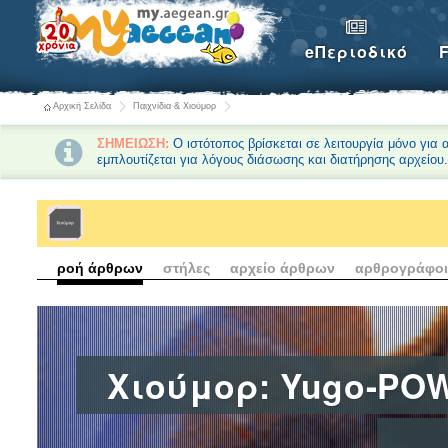
eΠεριοδικό
Αρχική Σελίδα
Παιχνίδια & Χιούμορ
ΣΗΜΕΙΩΣΗ:
Ο ιστότοπος βρίσκεται σε λειτουργία μόνο για
εμπλουτίζεται για λόγους διάσωσης και διατήρησης αρχείου
ροή άρθρων
στήλες
αρχείο άρθρων
αρθρογράφοι
Χιούμορ: Yugo-PO