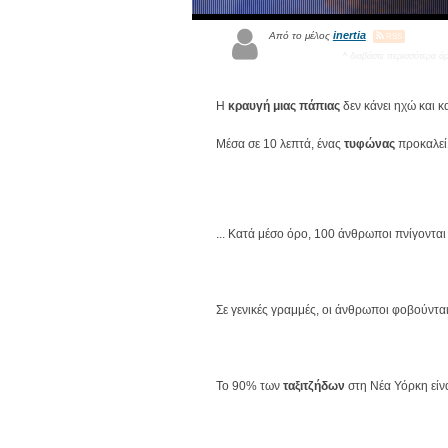
inertia
Από το μέλος
RSS
^ διαβάστε περισσότερα ά
Η
κραυγή μιας πάπιας
δεν κάνει ηχώ και καν
Μέσα σε 10 λεπτά, ένας
τυφώνας
προκαλεί 
... Κατά μέσο όρο, 100 άνθρωποι πνίγονται
Σε γενικές γραμμές, οι άνθρωποι φοβούντα
Το 90% των
ταξιτζήδων
στη Νέα Υόρκη είν