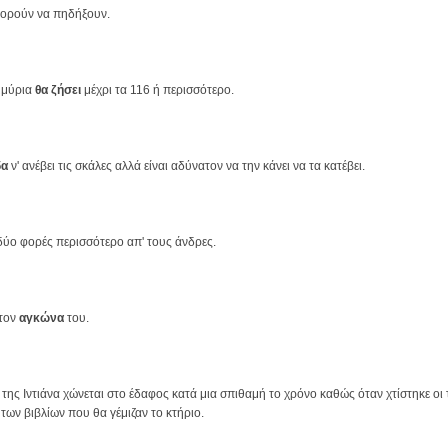
πορούν να πηδήξουν.
μμύρια
θα ζήσει
μέχρι τα 116 ή περισσότερο.
δα
ν' ανέβει τις σκάλες αλλά είναι αδύνατον να την κάνει να τα κατέβει.
δύο φορές περισσότερο απ' τους άνδρες.
 τον
αγκώνα
του.
ης Ιντιάνα χώνεται στο έδαφος κατά μια σπιθαμή το χρόνο καθώς όταν χτίστηκε οι τ
των βιβλίων που θα γέμιζαν το κτήριο.