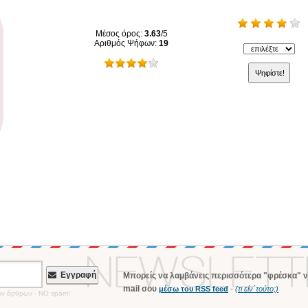
Μέσος όρος:
3.63
/
5
Αριθμός Ψήφων:
19
Εγγραφή
Μπορείς να λαμβάνεις περισσότερα "φρέσκα" ν
mail σου
-
μέσω του RSS feed
(τι είν´τούτο;)
ων άρθρων - NO spam!