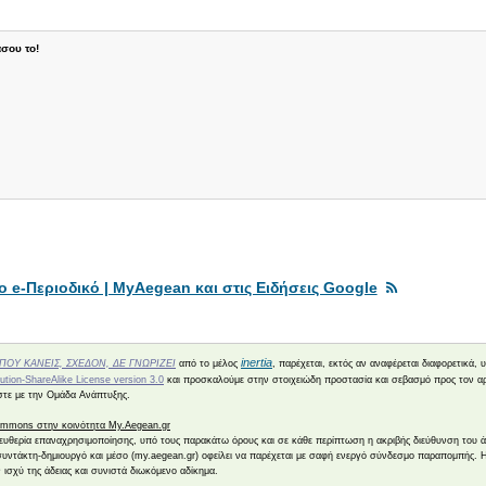
σου το!
 e-Περιοδικό | MyAegean και στις Ειδήσεις Google
inertia
ΠΟΥ ΚΑΝΕΙΣ, ΣΧΕΔΟΝ, ΔΕ ΓΝΩΡΙΖΕΙ
από το μέλος
, παρέχεται, εκτός αν αναφέρεται διαφορετικά, 
tion-ShareAlike License version 3.0
και προσκαλούμε στην στοιχειώδη προστασία και σεβασμό προς τον α
ήστε με την Ομάδα Ανάπτυξης.
Commons στην κοινότητα My.Aegean.gr
ελευθερία επαναχρησιμοποίησης, υπό τους παρακάτω όρους και σε κάθε περίπτωση η ακριβής διεύθυνση του 
συντάκτη-δημιουργό και μέσο (my.aegean.gr) οφείλει να παρέχεται με σαφή ενεργό σύνδεσμο παραπομπής. 
ισχύ της άδειας και συνιστά διωκόμενο αδίκημα.