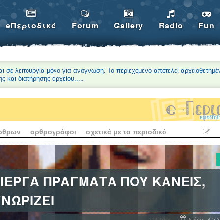
eΠεριοδικό
Forum
Gallery
Radio
Fun
αι σε λειτουργία μόνο για ανάγνωση. Το περιεχόμενο αποτελεί αρχειοθετημέ
ης και διατήρησης αρχείου.
....
άρθρων
αρθρογράφοι
σχετικά με το περιοδικό
ΡΙΕΡΓΑ ΠΡΑΓΜΑΤΑ ΠΟΥ ΚΑΝΕΙΣ,
ΓΝΩΡΙΖΕΙ
224
λέξεις
Τετάρτη, 4 5 