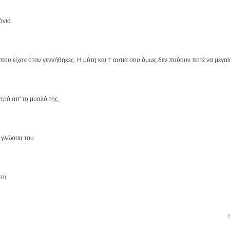
όνια.
ό που είχαν όταν γεννήθηκες. Η μύτη και τ' αυτιά σου όμως δεν παύουν ποτέ να μεγα
ντρό απ' το μυαλό της.
η γλώσσα του
ρτα