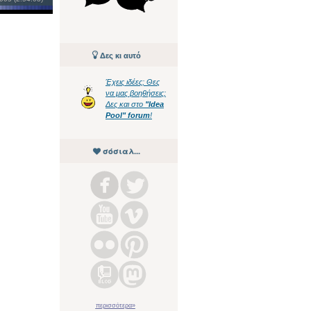
Δες κι αυτό
Έχεις ιδέες; Θες
να μας βοηθήσεις;
Δες και στο
"Idea
Pool" forum
!
σόσιαλ...
περισσότερα»