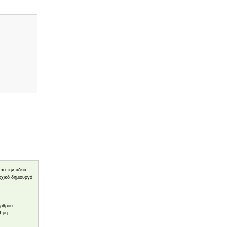
υπό την άδεια
ρχικό δημιουργό
άρθρου-
Η μή