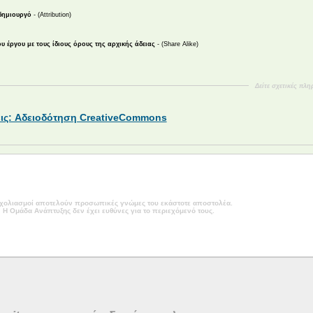
δημιουργό
- (Attribution)
 έργου με τους ίδιους όρους της αρχικής άδειας
- (Share Alike)
Δείτε σχετικές πλη
ις: Αδειοδότηση CreativeCommons
χολιασμοί αποτελούν προσωπικές γνώμες του εκάστοτε αποστολέα.
Η Ομάδα Ανάπτυξης δεν έχει ευθύνες για το περιεχόμενό τους.