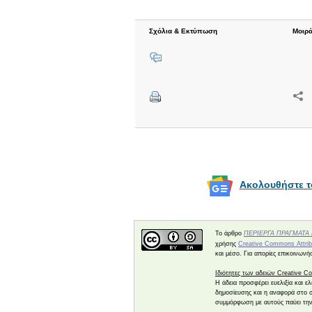
Σχόλια & Εκτύπωση
Μοιρά
Ακολουθήστε το
Το άρθρο
ΠΕΡΙΕΡΓΑ ΠΡΑΓΜΑΤΑ 
χρήσης
Creative Commons Attribu
και μέσο. Για απορίες επικοινων
Ιδιότητες των αδειών Creative 
Η άδεια προσφέρει ευελιξία και 
δημοσίευσης και η αναφορά στο 
συμμόρφωση με αυτούς παύει την 