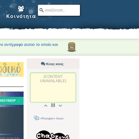
Κοινότητα
νο αντίγραφο αυτού το οποίο και
Κους-κους
(CONTENT
UNAVAILABLE)
ΧΙΟΎΜΟΡ
«Ρεσεψιόν» forum
2005 (2:54:03)