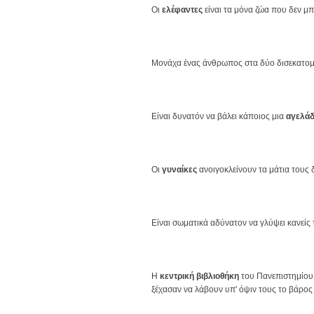
Οι
ελέφαντες
είναι τα μόνα ζώα που δεν μ
Μονάχα ένας άνθρωπος στα δύο δισεκατο
Είναι δυνατόν να βάλει κάποιος μια
αγελά
Οι
γυναίκες
ανοιγοκλείνουν τα μάτια τους 
Είναι σωματικά αδύνατον να γλύψει κανείς
Η
κεντρική βιβλιοθήκη
του Πανεπιστημίου τ
ξέχασαν να λάβουν υπ' όψιν τους το βάρος 