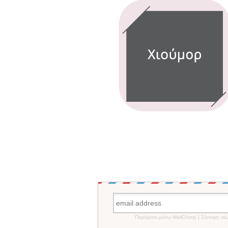
Παρέχεται μέσω MailChimp | Σύνοψη νέ