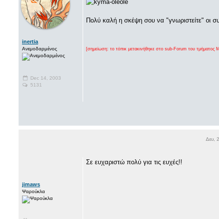
Πολύ καλή η σκέψη σου να "γνωριστείτε" οι σ
inertia
Ανεμοδαρμένος
[σημείωση: το τόπικ μετακινήθηκε στο sub-Forum του τμήματος 
Dec 14, 2003
5131
Δευ, 
Σε ευχαριστώ πολύ για τις ευχές!!
jimaws
Ψαρούκλα