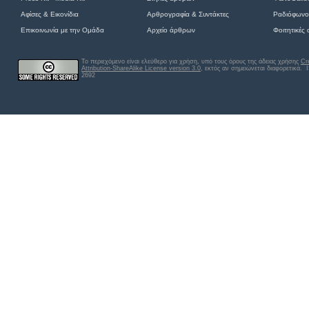
Αφίσες
&
Εικονίδια
Αρθρογραφία & Συντάκτες
Ραδιόφωνο
Επικοινωνία με την Ομάδα
Αρχείο άρθρων
Φοιτητικές
Το περιεχόμενο είναι ελεύθερο για χρήση, υπό τους όρους της άδειας χρήσης
Cr
Attribution-ShareAlike License version 3.0
, εκτός αν σημειώνεται διαφορετικά
. 
2692