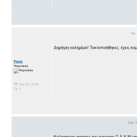
Τρι,
Δημήτρη καλημέρα! Τακτοποιήθηκες; έχεις κα
Pepie
Ψαρούκλα
Sep 02, 2016
3
Σαβ, 
Καλησπερα φοιτητες του τμηματος Σ.Α.Χ.Μ υπα