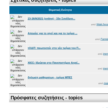
Θεματική Ενότητα
23-26/9/2021 (online) - 33ο Συνέδριο...
WaitrJess
από
Απορίες για το νησί και για το τμήμα ...
Fanni
από
τΟΔΙΤ: πρωτοετείς στο νέο τμήμα του Π...
iner
από
ΧΙΟΣ: Ιδρύεται στο Πανεπιστήμιο Αιγαί...
iner
από
δηλωση μαθηματων - τμήμα ΜΠΕΣ
mai
από
Πρόσφατες συζητήσεις - topics