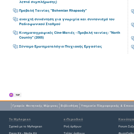
λεπτά συμπλήρωσης)
Προβολή Ταινίας "Bohemian Rhapsody"
ανοιχτή συνάντηση για γνωριμία και συντονισμό του
Ραδιοφωνικού Σταθμού
Κινηματογραφικές Cine-Ματιές - Προβολή ταινίας: "North
Country" (2005)
Σύντομο Ερωτηματολόγιο Πτυχιακής Εργασίας
Γραφείο Φοιτητικής Μέριμνας
Βιβλιοθήκη
Yπηρεσία Πληροφορικής & Επικο
Το MyAegean
e-Περιοδικό
Κοινότητ
Σχετικά με το MyAegean
Ροή άρθρων
Forum Συζ
Press Kit - Media Kit
Στήλες άρθρων
ΦωτοGalle