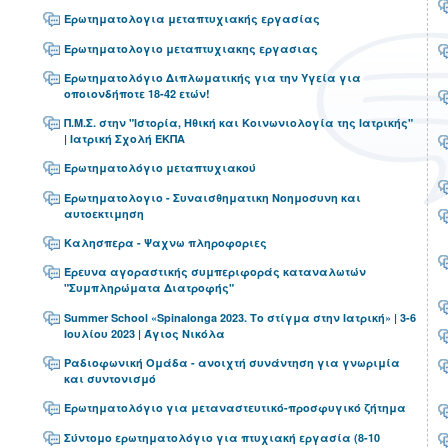
Ερωτηματολογια μεταπτυχιακής εργασίας
Ερωτηματολογιο μεταπτυχιακης εργασιας
Ερωτηματολόγιο Διπλωματικής για την Υγεία για
οποιονδήποτε 18-42 ετών!
Π.Μ.Σ. στην "Ιστορία, Ηθική και Κοινωνιολογία της Ιατρικής"
| Ιατρική Σχολή ΕΚΠΑ
Ερωτηματολόγιο μεταπτυχιακού
Ερωτηματολογιο - Συναισθηματικη Νοημοσυνη και
αυτοεκτιμηση
Καλησπερα - Ψαχνω πληροφοριες
Έρευνα αγοραστικής συμπεριφοράς καταναλωτών
"Συμπληρώματα Διατροφής"
Summer School «Spinalonga 2023. Το στίγμα στην Ιατρική» | 3-6
Ιουλίου 2023 | Άγιος Νικόλα
Ραδιοφωνική Ομάδα - ανοιχτή συνάντηση για γνωριμία
και συντονισμό
Ερωτηματολόγιο για μεταναστευτικό-προσφυγικό ζήτημα
Σύντομο ερωτηματολόγιο για πτυχιακή εργασία (8-10