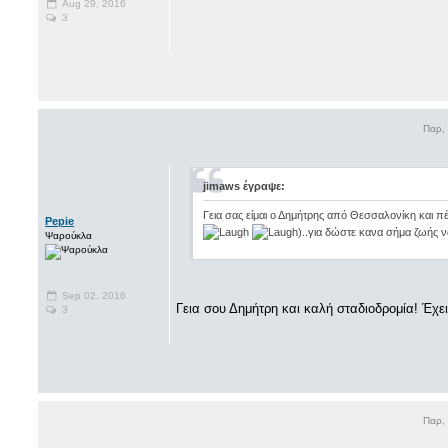
Aug 29, 2016
3
Παρ,
jimaws έγραψε:
Γεια σας είμαι ο Δημήτρης από Θεσσαλονίκη και π
Pepie
)..για δώστε κανα σήμα ζωής 
Ψαρούκλα
Sep 02, 2016
Γεια σου Δημήτρη και καλή σταδιοδρομία! Έχεις
3
Παρ,