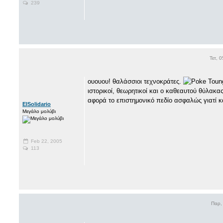
239
Τετ, 
ουουου! θαλάσσιοι τεχνοκράτες.
ιστορικοί, θεωρητικοί και ο καθεαυτού θύλακα
αφορά το επιστημονικό πεδίο ασφαλώς γιατί 
ElSolidario
Μεγάλο μολύβι
Feb 22, 2005
113
Παρ,