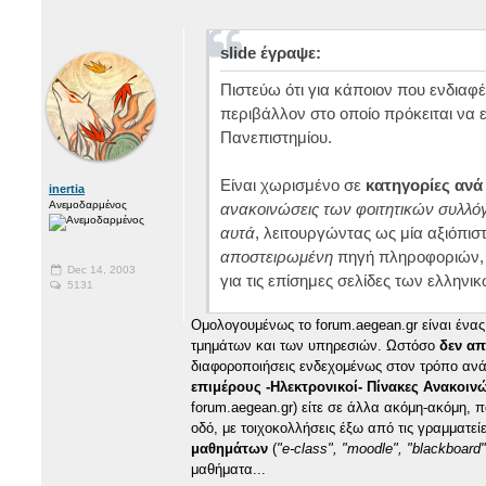
slide έγραψε:
Πιστεύω ότι για κάποιον που ενδιαφ
περιβάλλον στο οποίο πρόκειται να ε
Πανεπιστημίου.
Είναι χωρισμένο σε
κατηγορίες ανά
inertia
Ανεμοδαρμένος
ανακοινώσεις των φοιτητικών συλλό
αυτά
, λειτουργώντας ως μία αξιόπισ
αποστειρωμένη
πηγή πληροφοριών, ε
Dec 14, 2003
για τις επίσημες σελίδες των ελληνι
5131
Ομολογουμένως το forum.aegean.gr είναι ένα
τμημάτων και των υπηρεσιών. Ωστόσο
δεν απ
διαφοροποιήσεις ενδεχομένως στον τρόπο αν
επιμέρους -Ηλεκτρονικοί- Πίνακες Ανακοι
forum.aegean.gr) είτε σε άλλα ακόμη-ακόμη, 
οδό, με τοιχοκολλήσεις έξω από τις γραμματε
μαθημάτων
(
"e-class", "moodle", "blackboard"
μαθήματα...