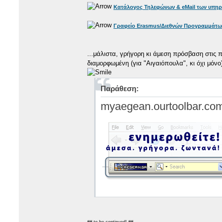
Κατάλογος Τηλεφώνων & eMail των υπηρ
Γραφείο Erasmus/Διεθνών Προγραμμάτω
...μάλιστα, γρήγορη κι άμεση πρόσβαση στις 
διαμορφωμένη (για "Αιγαιόπουλα", κι όχι μόνο
Παράθεση:
myaegean.ourtoolbar.co
## to be continued! ##