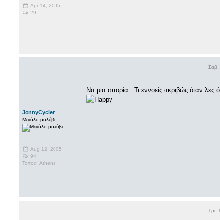
Apr 14, 2005
29
Σαβ,
Nα μια απορία : Τι εννοείς ακριβώς όταν λες ό
JonnyCycler
Μεγάλο μολύβι
Aug 12, 2005
94
Τόπος: Athens
Τρι,