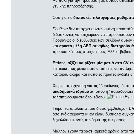
Αν πάλι για την πρόσβαση σε αυτούς απαιτείτ
γενικής πληροφόρησης.
Όσο για τις
δικτυακές πλατφόρμες μαθημάτ
Πουθενά
δεν υπάρχει συντονισμένη προσπάθ
διδάσκοντες να επιχειρούν να παρουσιάσουν έ
Προφανώς οι διευθύνσεις των σελίδων αυτών 
και
αρκετά μέλη ΔΕΠ συνήθως διατηρούν έν
προσωπικά τους στοιχεία τους. Άλλοι, βέβαια, 
Επίσης,
αξίζει να ρίξετε μία ματιά στα CV 
Πιστεύω πως μέσω αυτών μπορείς να αντλήσεις
κάποιου, ακόμα και κάποιες πρώτες ενδείξεις
Χωρίς παρεξήγηση για τις "δυσοίωνες" διαπισ
ακαδημαϊκά ιδρύματα
, όπου η "παραδοσιακή"
ταλαιπωρούμαστε όλοι εξίσου.
Τώρα, τα υπόλοιπα που δίνεις -
βιβλιοθήκη
,
E
όσο ενδιαφέροντα κι αν είναι, δύσκολα συγκα
ξεχειλώσει κανείς το νόημα της έκφρασης.
Μάλλον έχουν περάσει αρκετά χρόνια από τό