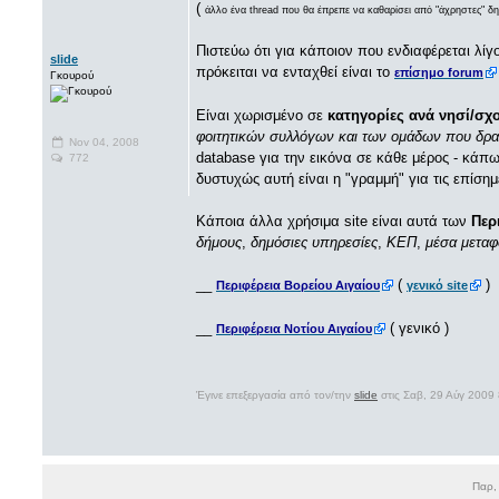
(
άλλο ένα thread που θα έπρεπε να καθαρίσει από "άχρηστες" δη
Πιστεύω ότι για κάποιον που ενδιαφέρεται λί
slide
πρόκειται να ενταχθεί είναι το
επίσημο forum
Γκουρού
Είναι χωρισμένο σε
κατηγορίες ανά νησί/σχ
φοιτητικών συλλόγων και των ομάδων που δρα
Nov 04, 2008
database για την εικόνα σε κάθε μέρος - κάπ
772
δυστυχώς αυτή είναι η "γραμμή" για τις επίση
Κάποια άλλα χρήσιμα site είναι αυτά των
Περ
δήμους
,
δημόσιες υπηρεσίες
,
ΚΕΠ
,
μέσα μεταφ
__
(
)
Περιφέρεια Βορείου Αιγαίου
γενικό site
__
( γενικό )
Περιφέρεια Νοτίου Αιγαίου
Έγινε επεξεργασία από τον/την
slide
στις Σαβ, 29 Αύγ 2009
Παρ,