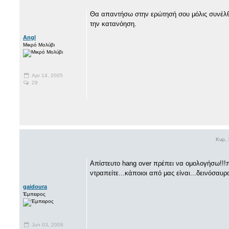
Θα απαντήσω στην ερώτησή σου μόλις συνέλθ
την κατανόηση.
Angl
Μικρό Μολύβι
Apr 14, 2005
29
Κυρ, 
Απίστευτο hang over πρέπει να ομολογήσω!!!π
ντραπείτε...κάποιοι από μας είναι...δεινόσαυ
gaidoura
Έμπειρος
Jun 03, 2006