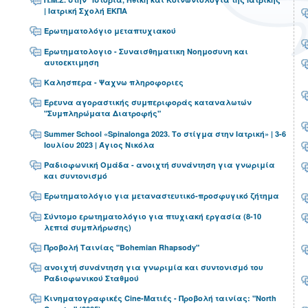
| Ιατρική Σχολή ΕΚΠΑ
Ερωτηματολόγιο μεταπτυχιακού
Ερωτηματολογιο - Συναισθηματικη Νοημοσυνη και
αυτοεκτιμηση
Καλησπερα - Ψαχνω πληροφοριες
Έρευνα αγοραστικής συμπεριφοράς καταναλωτών
"Συμπληρώματα Διατροφής"
Summer School «Spinalonga 2023. Το στίγμα στην Ιατρική» | 3-6
Ιουλίου 2023 | Άγιος Νικόλα
Ραδιοφωνική Ομάδα - ανοιχτή συνάντηση για γνωριμία
και συντονισμό
Ερωτηματολόγιο για μεταναστευτικό-προσφυγικό ζήτημα
Σύντομο ερωτηματολόγιο για πτυχιακή εργασία (8-10
λεπτά συμπλήρωσης)
Προβολή Ταινίας "Bohemian Rhapsody"
ανοιχτή συνάντηση για γνωριμία και συντονισμό του
Ραδιοφωνικού Σταθμού
Κινηματογραφικές Cine-Ματιές - Προβολή ταινίας: "North