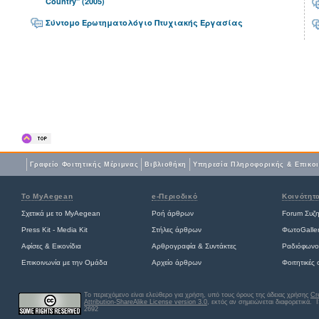
Country" (2005)
Σύντομο Ερωτηματολόγιο Πτυχιακής Εργασίας
Γραφείο Φοιτητικής Μέριμνας
Βιβλιοθήκη
Yπηρεσία Πληροφορικής & Επικο
Το MyAegean
e-Περιοδικό
Κοινότητ
Σχετικά με το MyAegean
Ροή άρθρων
Forum Συζ
Press Kit - Media Kit
Στήλες άρθρων
ΦωτοGalle
Αφίσες
&
Εικονίδια
Αρθρογραφία & Συντάκτες
Ραδιόφωνο
Επικοινωνία με την Ομάδα
Αρχείο άρθρων
Φοιτητικές
Το περιεχόμενο είναι ελεύθερο για χρήση, υπό τους όρους της άδειας χρήσης
Cr
Attribution-ShareAlike License version 3.0
, εκτός αν σημειώνεται διαφορετικά
. 
2692