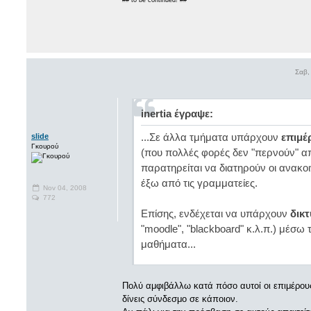
Σαβ,
inertia έγραψε:
...Σε άλλα τμήματα υπάρχουν
επιμέ
slide
Γκουρού
(που πολλές φορές δεν "περνούν" απ
παρατηρείται να διατηρούν οι ανακο
έξω από τις γραμματείες.
Nov 04, 2008
772
Επίσης, ενδέχεται να υπάρχουν
δικ
"moodle", "blackboard" κ.λ.π.) μέσω
μαθήματα...
Πολύ αμφιβάλλω κατά πόσο αυτοί οι επιμέρους 
δίνεις σύνδεσμο σε κάποιον.