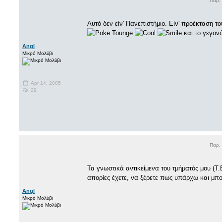
Παρ,
Αυτό δεν είν' Πανεπιστήμιο. Είν' προέκταση τ
και το γεγονό
Angl
Μικρό Μολύβι
Apr 14, 2005
29
Παρ,
Τα γνωστικά αντικείμενα του τμήματός μου (Τ.
απορίες έχετε, να ξέρετε πως υπάρχω και μπο
Angl
Μικρό Μολύβι