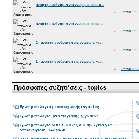
ανοιχτή συνάντηση για γνωριμία και συ...
RadioLOF
από
ανοιχτή συνάντηση για γνωριμία και επ...
RadioLOF
από
2η ανοιχτή συνάντηση για γνωριμία και...
RadioLOF
από
1η ανοιχτή συνάντηση για γνωριμία και...
RadioLOF
από
Πρόσφατες συζητήσεις - topics
Ερωτηματολογια μεταπτυχιακής εργασίας
Ερωτηματολογιο μεταπτυχιακης εργασιας
Ερωτηματολόγιο Διπλωματικής για την Υγεία για
οποιονδήποτε 18-42 ετών!
Π.Μ.Σ. στην "Ιστορία, Ηθική και Κοινωνιολογία της Ιατρικής"