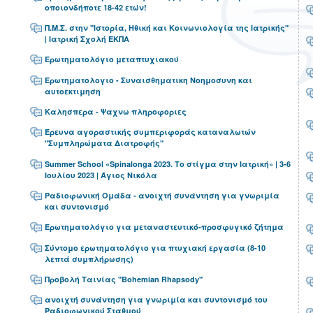
οποιονδήποτε 18-42 ετών!
Π.Μ.Σ. στην "Ιστορία, Ηθική και Κοινωνιολογία της Ιατρικής"
| Ιατρική Σχολή ΕΚΠΑ
Ερωτηματολόγιο μεταπτυχιακού
Ερωτηματολογιο - Συναισθηματικη Νοημοσυνη και
αυτοεκτιμηση
Καλησπερα - Ψαχνω πληροφοριες
Έρευνα αγοραστικής συμπεριφοράς καταναλωτών
"Συμπληρώματα Διατροφής"
Summer School «Spinalonga 2023. Το στίγμα στην Ιατρική» | 3-6
Ιουλίου 2023 | Άγιος Νικόλα
Ραδιοφωνική Ομάδα - ανοιχτή συνάντηση για γνωριμία
και συντονισμό
Ερωτηματολόγιο για μεταναστευτικό-προσφυγικό ζήτημα
Σύντομο ερωτηματολόγιο για πτυχιακή εργασία (8-10
λεπτά συμπλήρωσης)
Προβολή Ταινίας "Bohemian Rhapsody"
ανοιχτή συνάντηση για γνωριμία και συντονισμό του
Ραδιοφωνικού Σταθμού