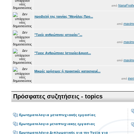
NanaFreihe
από
προβολή της ταινίας "Μεγάλες Προ...
maxim
από
"Τρείς ανθρώπινες ιστορίες"...
maxim
από
"Τρεις Ανθρώπινες Ιστορίες&quot...
maxim
από
Μικρές χρήσιμες ή πρακτικές κατασκευέ...
iner
από
Πρόσφατες συζητήσεις - topics
Ερωτηματολογια μεταπτυχιακής εργασίας
Ερωτηματολογιο μεταπτυχιακης εργασιας
Ερωτηματολόγιο Διπλωματικής για την Υγεία για