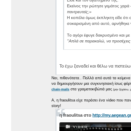
Είδε και τον αγαπημένο της.
Εκείνος την ρώτησε γεμάτος χαρά
παντρευτείς;»
Η κοπέλα όμως έκπληκτη είδε ότι 
σοκαρισμένη από αυτό, αρνήθηκε ν
Το αγόρι έφυγε δακρυσμένο και με 
''Απλά σε παρακαλώ, να προσέχεις τ
Το έχω ξαναδεί και θέλω να πιστεύω 
Ναι, πιθανότατα.. Πολλά από αυτά τα κείμεν
να δημιουργήσουν μια συγκινησιακή ίσως φόρτ
στα γραματοκιβώτιά μας
chain-mails
(μην ξεχάσω, μ
Α, η fraoulitsa είχε περάσει ένα video που πα
story!
η fraoulitsa στο
http://my.aegean.g