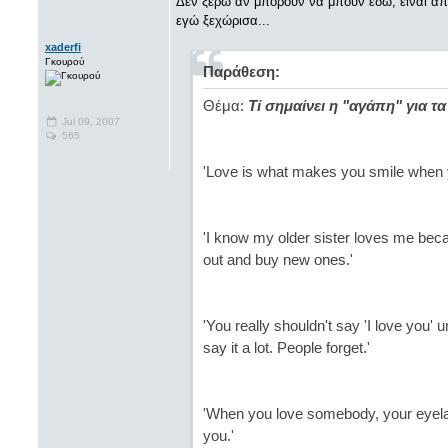
Δεν ξέρω αν μπορούν να μπουν εδώ, είναι απ
εγώ ξεχώρισα...
xaderfi
Γκουρού
Παράθεση:
Θέμα:
Τί σημαίνει η "αγάπη" για τα 
Jul 09, 2007
565
'Love is what makes you smile when yo
'I know my older sister loves me beca
out and buy new ones.'
'You really shouldn't say 'I love you' 
say it a lot. People forget.'
'When you love somebody, your eyelas
you.'