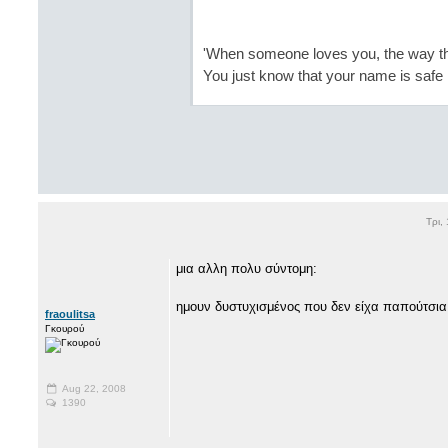
'When someone loves you, the way the
You just know that your name is safe i
Τρι,
μια αλλη πολυ σύντομη:
ημουν δυστυχισμένος που δεν είχα παπούτσια,
fraoulitsa
Γκουρού
Aug 22, 2008
1390