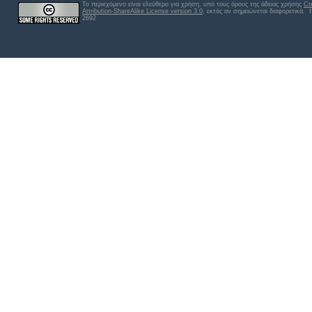
Το περιεχόμενο είναι ελεύθερο για χρήση, υπό τους όρους της άδειας χρήσης
Cr
Attribution-ShareAlike License version 3.0
, εκτός αν σημειώνεται διαφορετικά
. 
2692