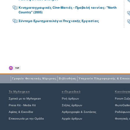
Κινηματογραφικές Cine-Ματιές - Προβολή ταινίας: "North
Country" (2005)
Σύντομο Ερωτηματολόγιο Πτυχιακής Εργασίας
Γραφείο Φοιτητικής Μέριμνας
Βιβλιοθήκη
Yπηρεσία Πληροφορικής & Επικο
Το MyAegean
e-Περιοδικό
Κοινότητ
Σχετικά με το MyAegean
Ροή άρθρων
Forum Συζ
Press Kit - Media Kit
Στήλες άρθρων
ΦωτοGalle
Αφίσες
&
Εικονίδια
Αρθρογραφία & Συντάκτες
Ραδιόφωνο
Επικοινωνία με την Ομάδα
Αρχείο άρθρων
Φοιτητικές