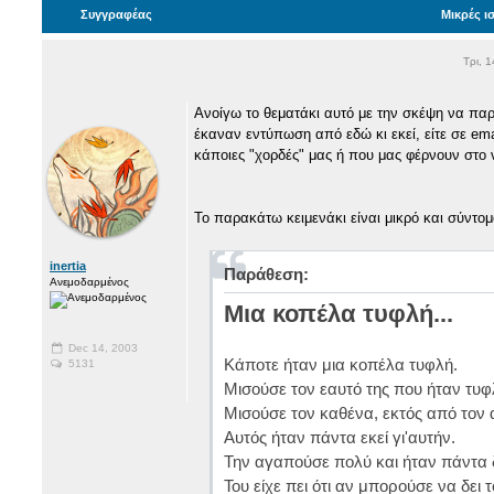
Συγγραφέας
Μικρές ισ
Τρι, 
Ανοίγω το θεματάκι αυτό με την σκέψη να παρ
έκαναν εντύπωση από εδώ κι εκεί, είτε σε emai
κάποιες "χορδές" μας ή που μας φέρνουν στο 
Το παρακάτω κειμενάκι είναι μικρό και σύντομ
inertia
Παράθεση:
Ανεμοδαρμένος
Μια κοπέλα τυφλή...
Dec 14, 2003
Κάποτε ήταν μια κοπέλα τυφλή.
5131
Μισούσε τον εαυτό της που ήταν τυφ
Μισούσε τον καθένα, εκτός από τον
Αυτός ήταν πάντα εκεί γι'αυτήν.
Την αγαπούσε πολύ και ήταν πάντα 
Του είχε πει ότι αν μπορούσε να δει 