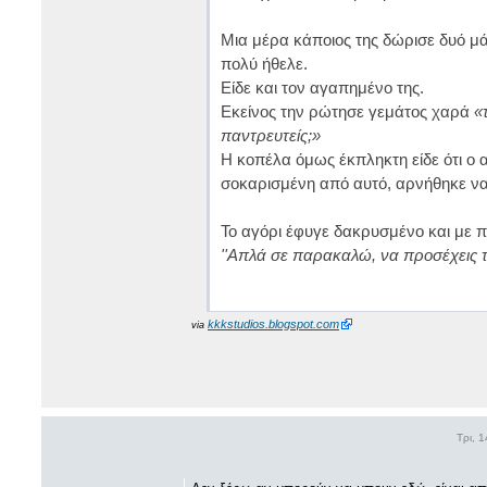
Μια μέρα κάποιος της δώρισε δυό μά
πολύ ήθελε.
Είδε και τον αγαπημένο της.
Εκείνος την ρώτησε γεμάτος χαρά
«
παντρευτείς;»
Η κοπέλα όμως έκπληκτη είδε ότι ο 
σοκαρισμένη από αυτό, αρνήθηκε να
Το αγόρι έφυγε δακρυσμένο και με π
''Απλά σε παρακαλώ, να προσέχεις τα 
kkkstudios.blogspot.com
via
Τρι, 