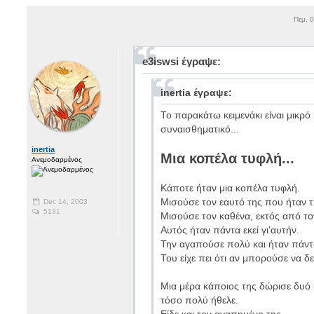
Πεμ, 
e3iswsi έγραψε:
inertia έγραψε:
Το παρακάτω κειμενάκι είναι μικρό
συναισθηματικό...
inertia
Μια κοπέλα τυφλή...
Ανεμοδαρμένος
Κάποτε ήταν μια κοπέλα τυφλή.
Μισούσε τον εαυτό της που ήταν 
Dec 14, 2003
5131
Μισούσε τον καθένα, εκτός από το
Αυτός ήταν πάντα εκεί γι'αυτήν.
Την αγαπούσε πολύ και ήταν πάντ
Του είχε πει ότι αν μπορούσε να δ
Μια μέρα κάποιος της δώρισε δυό 
τόσο πολύ ήθελε.