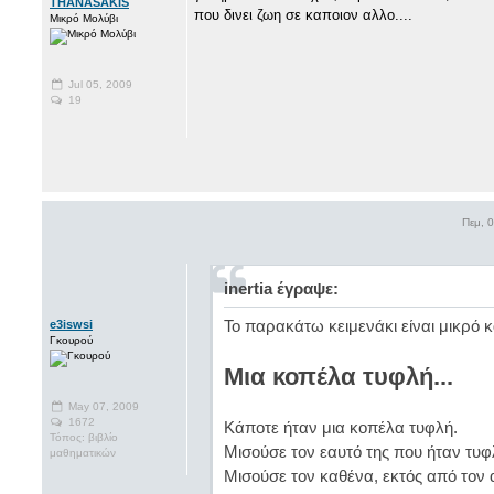
THANASAKIS
που δινει ζωη σε καποιον αλλο....
Μικρό Μολύβι
Jul 05, 2009
19
Πεμ, 
inertia έγραψε:
Το παρακάτω κειμενάκι είναι μικρό κ
e3iswsi
Γκουρού
Μια κοπέλα τυφλή...
May 07, 2009
1672
Κάποτε ήταν μια κοπέλα τυφλή.
Τόπος: βιβλίο
Μισούσε τον εαυτό της που ήταν τυφ
μαθηματικών
Μισούσε τον καθένα, εκτός από τον