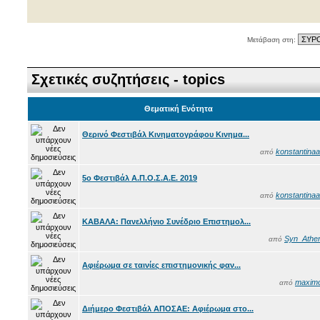
Μετάβαση στη:
Σχετικές συζητήσεις - topics
Θεματική Ενότητα
Θερινό Φεστιβάλ Κινηματογράφου Κινημα...
konstantinaa
από
5o Φεστιβάλ Α.Π.Ο.Σ.Α.Ε. 2019
konstantinaa
από
ΚΑΒΑΛΑ: Πανελλήνιο Συνέδριο Επιστημολ...
Syn_Athe
από
Αφιέρωμα σε ταινίες επιστημονικής φαν...
maxim
από
Διήμερο Φεστιβάλ ΑΠΟΣΑΕ: Αφιέρωμα στο...