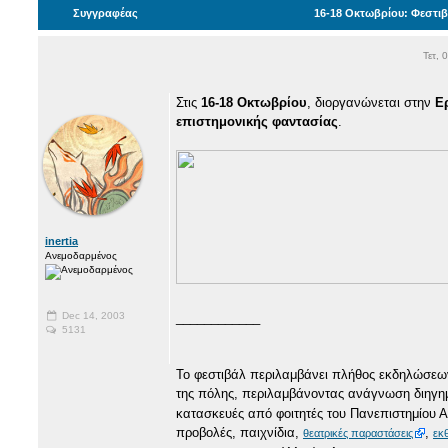
Συγγραφέας
16-18 Οκτωβρίου: Φεστι
Τετ, 
Στις
16-18 Οκτωβρίου
, διοργανώνεται στην
Ε
επιστημονικής φαντασίας
.
inertia
Ανεμοδαρμένος
Dec 14, 2003
____________
5131
Το φεστιβάλ περιλαμβάνει πλήθος εκδηλώσεω
της πόλης, περιλαμβάνοντας ανάγνωση διηγη
κατασκευές από φοιτητές του Πανεπιστημίου Α
προβολές, παιχνίδια,
,
θεατρικές παραστάσεις
εκ