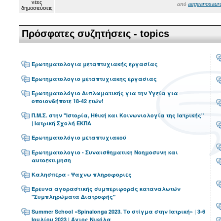
aegeanosaur
από
Πρόσφατες συζητήσεις - topics
Ερωτηματολογια μεταπτυχιακής εργασίας
Ερωτηματολογιο μεταπτυχιακης εργασιας
Ερωτηματολόγιο Διπλωματικής για την Υγεία για
οποιονδήποτε 18-42 ετών!
Π.Μ.Σ. στην "Ιστορία, Ηθική και Κοινωνιολογία της Ιατρικής"
| Ιατρική Σχολή ΕΚΠΑ
Ερωτηματολόγιο μεταπτυχιακού
Ερωτηματολογιο - Συναισθηματικη Νοημοσυνη και
αυτοεκτιμηση
Καλησπερα - Ψαχνω πληροφοριες
Έρευνα αγοραστικής συμπεριφοράς καταναλωτών
"Συμπληρώματα Διατροφής"
Summer School «Spinalonga 2023. Το στίγμα στην Ιατρική» | 3-6
Ιουλίου 2023 | Άγιος Νικόλα