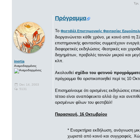
Τρι,
Πρόγραμμα
Το
Φεστιβάλ Επιστημονικής Φαντασίας Ερμούπολ
διοργανώνεται κάθε χρόνο, με κοινό από τη Σύ
επιστημονικής φαντασίας συμμετέχουν ενεργά
διαφορετικές εκδηλώσεις -θεατρικές και χοροθ
διηγημάτων, προβολές ταινιών μικρού και μεγ
κλπ.
inertia
Ανεμοδαρμένος
Ακολουθεί
σχέδιο του φετινού προγράμματ
πρόγραμμα θα οριστικοποιηθεί περί τις 10 Οκ
Dec 14, 2003
5131
Επισημαίνουμε ότι ορισμένες εκδηλώσεις επικα
τέτοιο είναι αναπόφευκτο αλλά όχι και ανεπι
ορισμένων φίλων του φεστιβάλ!
Παρασκευή, 16 Οκτωβρίου
* Εναρκτήρια εκδήλωση, ανάγνωση μικ
χωριστά από κοινό και συγγραφείς. Χώ