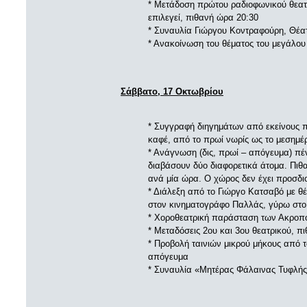
* Μετάδοση πρώτου ραδιοφωνικού θεατ
επιλεγεί, πιθανή ώρα 20:30
* Συναυλία Γιώργου Κοντραφούρη, Θέα
* Ανακοίνωση του θέματος του μεγάλου
Σάββατο, 17 Οκτωβρίου
* Συγγραφή διηγημάτων από εκείνους π
καφέ, από το πρωί νωρίς ως το μεσημέρ
* Ανάγνωση (δις, πρωί – απόγευμα) πέ
διαβάσουν δύο διαφορετικά άτομα. Πιθ
ανά μία ώρα. Ο χώρος δεν έχει προσδιο
* Διάλεξη από το Γιώργο Κατσαβό με θ
στον κινηματογράφο Παλλάς, γύρω στο
* Χοροθεατρική παράσταση των Ακροποδ
* Μεταδόσεις 2ου και 3ου θεατρικού, πι
* Προβολή ταινιών μικρού μήκους από τ
απόγευμα
* Συναυλία «Μητέρας Φάλαινας Τυφλής