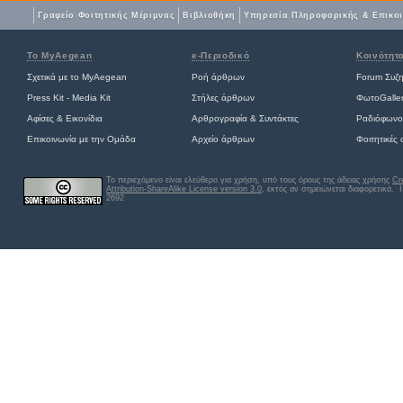
Γραφείο Φοιτητικής Μέριμνας
Βιβλιοθήκη
Yπηρεσία Πληροφορικής & Επικο
Το MyAegean
e-Περιοδικό
Κοινότητ
Σχετικά με το MyAegean
Ροή άρθρων
Forum Συζ
Press Kit - Media Kit
Στήλες άρθρων
ΦωτοGalle
Αφίσες
&
Εικονίδια
Αρθρογραφία & Συντάκτες
Ραδιόφωνο
Επικοινωνία με την Ομάδα
Αρχείο άρθρων
Φοιτητικές
Το περιεχόμενο είναι ελεύθερο για χρήση, υπό τους όρους της άδειας χρήσης
Cr
Attribution-ShareAlike License version 3.0
, εκτός αν σημειώνεται διαφορετικά
. 
2692