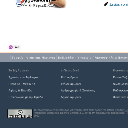
Στείλε το
Γραφείο Φοιτητικής Μέριμνας
Βιβλιοθήκη
Yπηρεσία Πληροφορικής & Επικο
Το MyAegean
e-Περιοδικό
Κοινότητ
Σχετικά με το MyAegean
Ροή άρθρων
Forum Συζ
Press Kit - Media Kit
Στήλες άρθρων
ΦωτοGalle
Αφίσες
&
Εικονίδια
Αρθρογραφία & Συντάκτες
Ραδιόφωνο
Επικοινωνία με την Ομάδα
Αρχείο άρθρων
Φοιτητικές
Το περιεχόμενο είναι ελεύθερο για χρήση, υπό τους όρους της άδειας χρήσης
Cr
Attribution-ShareAlike License version 3.0
, εκτός αν σημειώνεται διαφορετικά
. 
2692