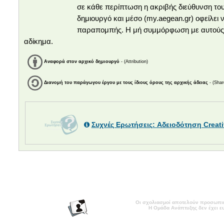
σε κάθε περίπτωση η ακριβής διεύθυνση το
δημιουργό και μέσο (my.aegean.gr) οφείλει
παραπομπής. Η μή συμμόρφωση με αυτούς πα
αδίκημα.
Αναφορά στον αρχικό δημιουργό
- (Attribution)
Διανομή του παράγωγου έργου με τους ίδιους όρους της αρχικής άδειας
- (Shar
Συχνές Ερωτήσεις: Αδειοδότηση Crea
Οι σχολιασμοί αποτελούν προσωπικ
Η Ομάδα Ανάπτυξης δεν έχει ευ