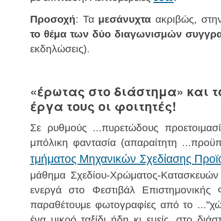
Προσοχή
: Τα
μεσάνυχτα
ακριβώς, στην
το θέμα των δύο διαγωνισμών συγγρ
εκδηλώσεις).
«έρωτας στο διάστημα» και τ
έργα τους οι φοιτητές!
Σε ρυθμούς ...πυρετώδους προετοιμασί
μπόλικη φαντασία (απαραίτητη ...προϋπ
τμήματος Μηχανικών Σχεδίασης Προ
μάθημα Σχεδίου-Χρώματος-Κατασκευών "
ενεργά στο Φεστιβάλ Επιστημονικής 
παραθέτουμε φωτογραφίες από το ..."χ
ένα μικρό ταξίδι ήδη κι εμείς, στο διά