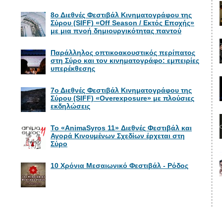
8ο Διεθνές Φεστιβάλ Κινηματογράφου της
Σύρου (SIFF) «Off Season / Εκτός Εποχής»
με μια πνοή δημιουργικότητας παντού
Παράλληλος οπτικοακουστικός περίπατος
στη Σύρο και τον κινηματογράφο: εμπειρίες
υπερέκθεσης
7ο Διεθνές Φεστιβάλ Κινηματογράφου της
Σύρου (SIFF) «Overexposure» με πλούσιες
εκδηλώσεις
Το «AnimaSyros 11» Διεθνές Φεστιβάλ και
Αγορά Κινουμένων Σχεδίων έρχεται στη
Σύρο
10 Χρόνια Μεσαιωνικό Φεστιβάλ - Ρόδος