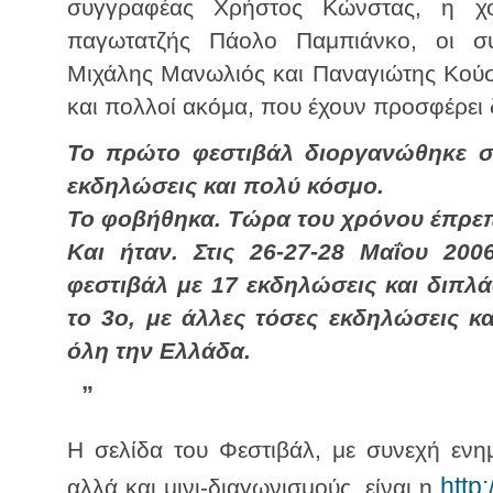
συγγραφέας Χρήστος Κώνστας, η χο
παγωτατζής Πάολο Παμπιάνκο, οι σ
Μιχάλης Μανωλιός και Παναγιώτης Κούσ
και πολλοί ακόμα, που έχουν προσφέρει 
Το πρώτο φεστιβάλ διοργανώθηκε στ
εκδηλώσεις και πολύ κόσμο.
Το φοβήθηκα. Τώρα του χρόνου έπρεπ
Και ήταν. Στις 26-27-28 Μαΐου 20
φεστιβάλ με 17 εκδηλώσεις και διπλά
το 3ο, με άλλες τόσες εκδηλώσεις 
όλη την Ελλάδα.
”
Η σελίδα του Φεστιβάλ, με συνεχή ενημ
http
αλλά και μινι-διαγωνισμούς, είναι η