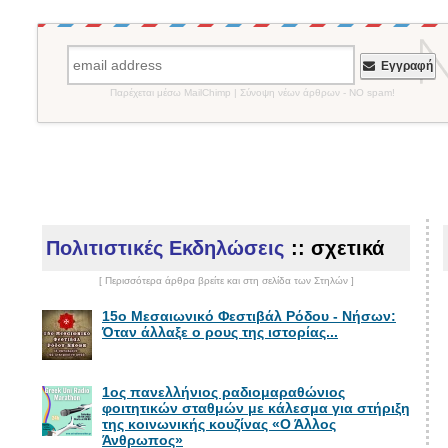
Εγγραφή
Παρέχεται μέσω MailChimp | Σύνοψη νέων άρθρων - NO spam!
Πολιτιστικές Εκδηλώσεις
:: σχετικά
[ Περισσότερα άρθρα βρείτε και στη σελίδα των Στηλών ]
15ο Μεσαιωνικό Φεστιβάλ Ρόδου - Νήσων:
Όταν άλλαξε ο ρους της ιστορίας...
1ος πανελλήνιος ραδιομαραθώνιος
φοιτητικών σταθμών με κάλεσμα για στήριξη
της κοινωνικής κουζίνας «Ο Άλλος
Άνθρωπος»