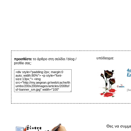
υπόδειγμα:
προσθέστε
το άρθρο στη σελίδα / blog /
profile σας:
4
Ε
[δ
Θες να συμμε