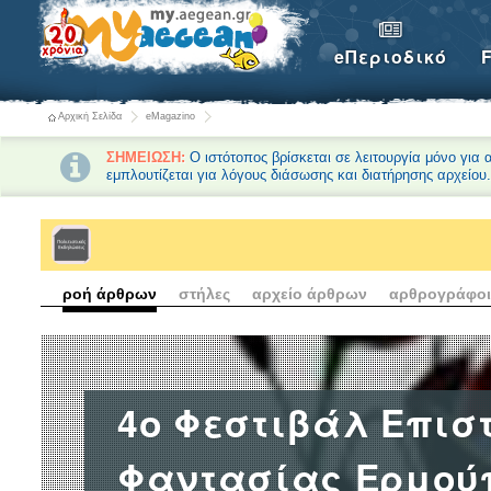
eΠεριοδικό
Αρχική Σελίδα
eMagazino
ΣΗΜΕΙΩΣΗ:
Ο ιστότοπος βρίσκεται σε λειτουργία μόνο για
εμπλουτίζεται για λόγους διάσωσης και διατήρησης αρχείου
ροή άρθρων
στήλες
αρχείο άρθρων
αρθρογράφοι
4ο Φεστιβάλ Επισ
Φαντασίας Ερμούπ