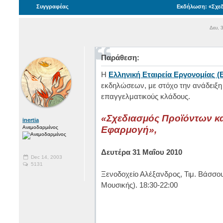
Συγγραφέας
Εκδήλωση: «Σχεδ
Δευ, 
Παράθεση:
Η
Ελληνική Εταιρεία Εργονομίας (
εκδηλώσεων, με στόχο την ανάδειξη 
επαγγελματικούς κλάδους.
«Σχεδιασμός Προϊόντων κα
inertia
Ανεμοδαρμένος
Εφαρμογή»,
Δευτέρα 31 Μαΐου 2010
Dec 14, 2003
5131
Ξενοδοχείο Αλέξανδρος, Τιμ. Βάσσο
Μουσικής). 18:30-22:00