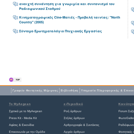
ανοιχτή συνάντηση για γνωριμία και συντονισμό του
Ραδιοφωνικού Σταθμού
Κινηματογραφικές Cine-Ματιές - Προβολή ταινίας: "North
Country" (2005)
Σύντομο Ερωτηματολόγιο Πτυχιακής Εργασίας
Γραφείο Φοιτητικής Μέριμνας
Βιβλιοθήκη
Yπηρεσία Πληροφορικής & Επικο
Το MyAegean
e-Περιοδικό
Κοινότητ
Σχετικά με το MyAegean
Ροή άρθρων
Forum Συζ
Press Kit - Media Kit
Στήλες άρθρων
ΦωτοGalle
Αφίσες
&
Εικονίδια
Αρθρογραφία & Συντάκτες
Ραδιόφωνο
Επικοινωνία με την Ομάδα
Αρχείο άρθρων
Φοιτητικές