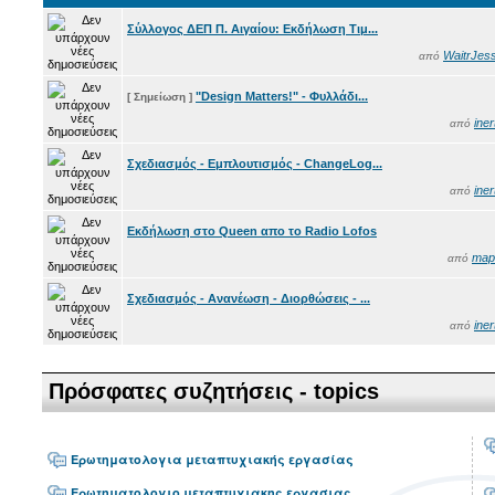
Σύλλογος ΔΕΠ Π. Αιγαίου: Εκδήλωση Τιμ...
WaitrJess
από
"Design Matters!" - Φυλλάδι...
[ Σημείωση ]
iner
από
Σχεδιασμός - Εμπλουτισμός - ChangeLog...
iner
από
Εκδήλωση στο Queen απο το Radio Lofos
maps
από
Σχεδιασμός - Ανανέωση - Διορθώσεις - ...
iner
από
Πρόσφατες συζητήσεις - topics
Ερωτηματολογια μεταπτυχιακής εργασίας
Ερωτηματολογιο μεταπτυχιακης εργασιας