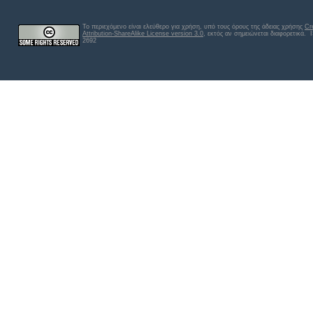
Το περιεχόμενο είναι ελεύθερο για χρήση, υπό τους όρους της άδειας χρήσης
Cr
Attribution-ShareAlike License version 3.0
, εκτός αν σημειώνεται διαφορετικά
. 
2692