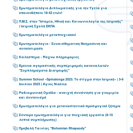
Ερωτηματολόγιο Διπλωματικής για την Υγεία για
οποιονδήποτε 18-42 ετών!
Π.Μ.Σ. στην "Ιστορία, Ηθική και Κοινωνιολογία της Ιατρικής"
| Ιατρική Σχολή ΕΚΠΑ
Ερωτηματολόγιο μεταπτυχιακού
Ερωτηματολογιο - Συναισθηματικη Νοημοσυνη και
αυτοεκτιμηση
Καλησπερα - Ψαχνω πληροφοριες
Έρευνα αγοραστικής συμπεριφοράς καταναλωτών
"Συμπληρώματα Διατροφής"
Summer School «Spinalonga 2023. Το στίγμα στην Ιατρική» | 3-6
Ιουλίου 2023 | Άγιος Νικόλα
Ραδιοφωνική Ομάδα - ανοιχτή συνάντηση για γνωριμία
και συντονισμό
Ερωτηματολόγιο για μεταναστευτικό-προσφυγικό ζήτημα
Σύντομο ερωτηματολόγιο για πτυχιακή εργασία (8-10
λεπτά συμπλήρωσης)
Προβολή Ταινίας "Bohemian Rhapsody"