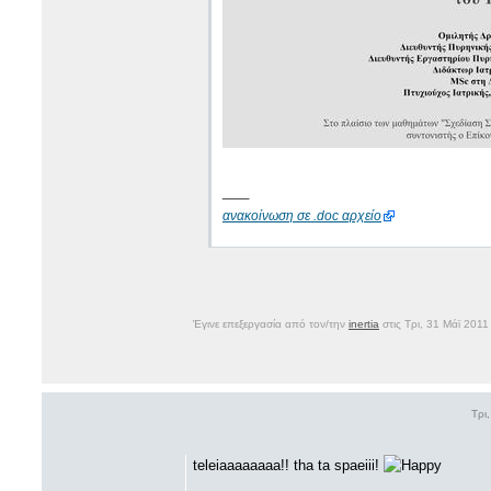
___
ανακοίνωση σε .doc αρχείο
Έγινε επεξεργασία από τον/την
inertia
στις Τρι, 31 Μάϊ 2011
Τρι
teleiaaaaaaaa!! tha ta spaeiii!