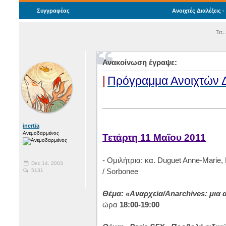
Συγγραφέας
Ανοιχτές Διαλέξεις 
Τετ,
Ανακοίνωση έγραψε:
|
Πρόγραμμα Ανοιχτών Δ
______________________________
inertia
Ανεμοδαρμένος
Τετάρτη 11 Μαΐου 2011
- Ομιλήτρια: κα. Duguet Anne-Marie,
Dec 14, 2003
/ Sorbonee
5131
Θέμα
: «Αναρχεία/Anarchives: μια 
ώρα
18:00-19:00