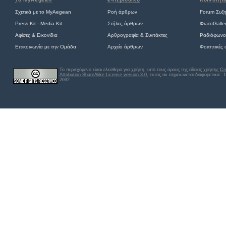
Σχετικά με το MyAegean
Ροή άρθρων
Forum Συζ
Press Kit - Media Kit
Στήλες άρθρων
ΦωτοGalle
Αφίσες
&
Εικονίδια
Αρθρογραφία & Συντάκτες
Ραδιόφωνο
Επικοινωνία με την Ομάδα
Αρχείο άρθρων
Φοιτητικές
Το περιεχόμενο είναι ελεύθερο για χρήση, υπό τους όρους της άδειας χρήσης
Cr
Attribution-ShareAlike License version 3.0
, εκτός αν σημειώνεται διαφορετικά
. 
2692