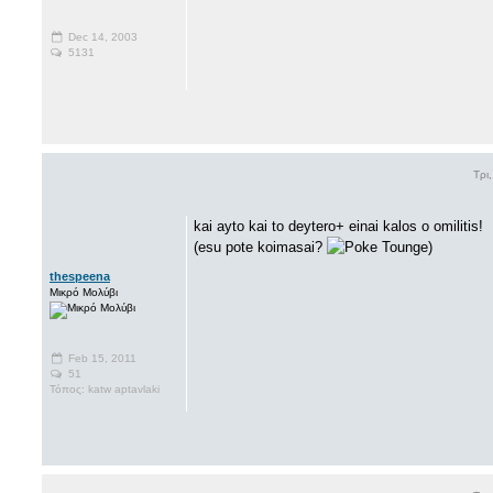
Dec 14, 2003
5131
Τρι
kai ayto kai to deytero+ einai kalos o omilitis!
(esu pote koimasai?
)
thespeena
Μικρό Μολύβι
Feb 15, 2011
51
Τόπος: katw aptavlaki