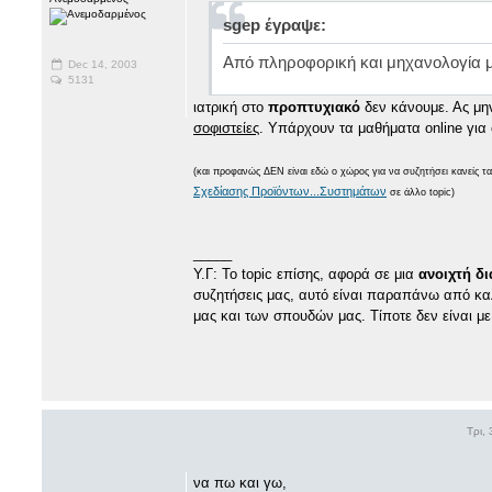
sgep έγραψε:
Aπό πληροφορική και μηχανολογία μέχ
Dec 14, 2003
5131
ιατρική στο
προπτυχιακό
δεν κάνουμε. Ας μην
σοφιστείες
. Υπάρχουν τα μαθήματα online για
(και προφανώς ΔΕΝ είναι εδώ ο χώρος για να συζητήσει κανείς τα
Σχεδίασης Προϊόντων...Συστημάτων
σε άλλο topic)
_____
Υ.Γ: Το topic επίσης, αφορά σε μια
ανοιχτή δι
συζητήσεις μας, αυτό είναι παραπάνω από κα
μας και των σπουδών μας. Τίποτε δεν είναι 
Τρι,
να πω και γω,