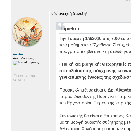
νέα ανοιχτή διάλεξη!
Παράθεση:
Την
Τετάρτη 1/6/2010
στις
7:00 το 
των μαθημάτων
"Σχεδίαση Συστημά
πραγματοποιηθεί ανοικτή διάλεξη-συ
inertia
Ανεμοδαρμένος
«Ηθική και βιοηθική: Θεωρητικές 
στο πλαίσιο της σύγχρονης κοινων
Dec 14, 2003
γενικευμένης έννοιας της σχεδίασ
5131
Προσκεκλημένος είναι ο
Δρ. Αθανά
Ιατρού, Διευθυντής Πυρηνικής Ιατρικ
του Εργαστηρίου Πυρηνικής Ιατρικής
Συντονιστής θα είναι ο Επίκουρος Κ
με τη μορφή ανοικτής συζήτησης με
Αθανάσιου Χονδρομάρα και των συ