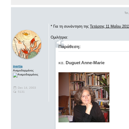
Τετ
* Για τη συνάντηση της
Τετάρτης 11 Μαΐου 201
Ομιλήτρια:
Παράθεση:
κα.
Duguet Anne-Marie
inertia
Ανεμοδαρμένος
Dec 14, 2003
5131