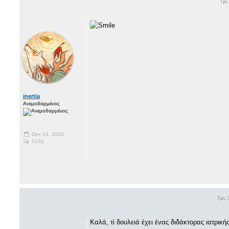
Τρι
inertia
Ανεμοδαρμένος
Dec 14, 2003
5131
Τρι,
Kαλά, τί δουλειά έχει ένας διδάκτορας ιατρικ