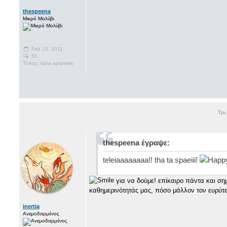
thespeena
Μικρό Μολύβι
Feb 15, 2011
51
Τόπος: katw aptavlaki
Τρι
thespeena έγραψε:
teleiaaaaaaaa!! tha ta spaeiii!
για να δούμε! επίκαιρο πάντα και ση
καθημερινότητάς μας, πόσο μάλλον τον ευρύτ
inertia
Ανεμοδαρμένος