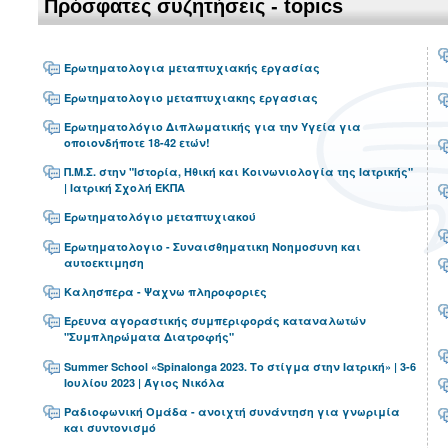
Πρόσφατες συζητήσεις - topics
Ερωτηματολογια μεταπτυχιακής εργασίας
Ερωτηματολογιο μεταπτυχιακης εργασιας
Ερωτηματολόγιο Διπλωματικής για την Υγεία για
οποιονδήποτε 18-42 ετών!
Π.Μ.Σ. στην "Ιστορία, Ηθική και Κοινωνιολογία της Ιατρικής"
| Ιατρική Σχολή ΕΚΠΑ
Ερωτηματολόγιο μεταπτυχιακού
Ερωτηματολογιο - Συναισθηματικη Νοημοσυνη και
αυτοεκτιμηση
Καλησπερα - Ψαχνω πληροφοριες
Έρευνα αγοραστικής συμπεριφοράς καταναλωτών
"Συμπληρώματα Διατροφής"
Summer School «Spinalonga 2023. Το στίγμα στην Ιατρική» | 3-6
Ιουλίου 2023 | Άγιος Νικόλα
Ραδιοφωνική Ομάδα - ανοιχτή συνάντηση για γνωριμία
και συντονισμό