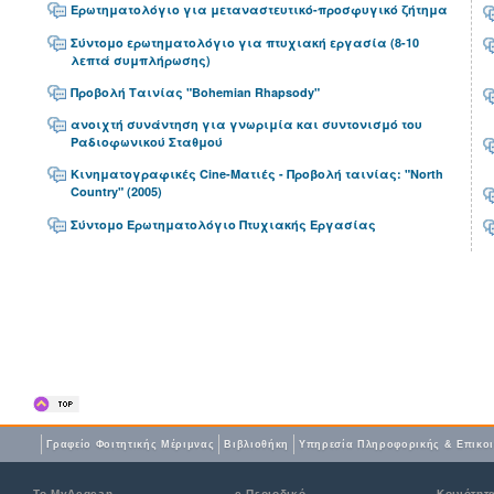
Ερωτηματολόγιο για μεταναστευτικό-προσφυγικό ζήτημα
Σύντομο ερωτηματολόγιο για πτυχιακή εργασία (8-10
λεπτά συμπλήρωσης)
Προβολή Ταινίας "Bohemian Rhapsody"
ανοιχτή συνάντηση για γνωριμία και συντονισμό του
Ραδιοφωνικού Σταθμού
Κινηματογραφικές Cine-Ματιές - Προβολή ταινίας: "North
Country" (2005)
Σύντομο Ερωτηματολόγιο Πτυχιακής Εργασίας
Γραφείο Φοιτητικής Μέριμνας
Βιβλιοθήκη
Yπηρεσία Πληροφορικής & Επικο
Το MyAegean
e-Περιοδικό
Κοινότητ