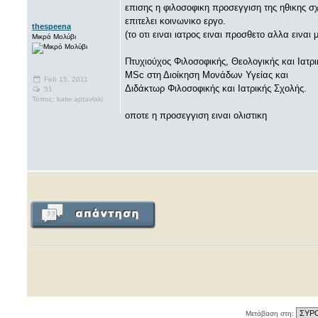
επισης η φιλοσοφικη προσεγγιση της ηθικης σχ
επιτελει κοινωνικο εργο.
thespeena
(το οτι ειναι ιατρος ειναι προσθετο αλλα εινα
Μικρό Μολύβι
Πτυχιούχος Φιλοσοφικής, Θεολογικής και Ιατρ
MSc στη Διοίκηση Μονάδων Υγείας και
Feb 15, 2011
Διδάκτωρ Φιλοσοφικής και Ιατρικής Σχολής.
51
Τόπος: katw aptavlaki
οποτε η προσεγγιση ειναι ολιστικη
Μετάβαση στη: