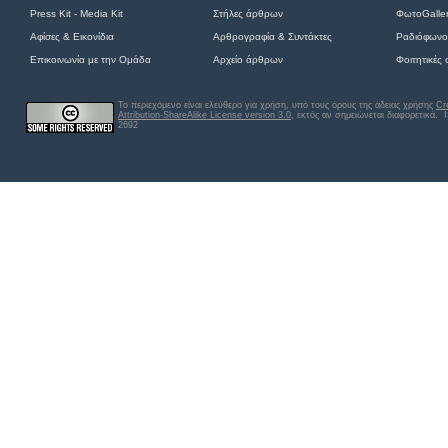
Press Kit - Media Kit
Στήλες άρθρων
ΦωτοGalle
Αφίσες
&
Εικονίδια
Αρθρογραφία & Συντάκτες
Ραδιόφωνο
Επικοινωνία με την Ομάδα
Αρχείο άρθρων
Φοιτητικές
Το περιεχόμενο είναι ελεύθερο για χρήση, υπό τους όρους της άδειας χρήσης
Cr
Attribution-ShareAlike License version 3.0
, εκτός αν σημειώνεται διαφορετικά
. 
2692