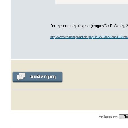
Για τη φοιτητική μέριμνα (εφημερίδα Ροδιακή, 
http://www.rodiaki.gr/article.php?id=270354&catid=5&ma
Μετάβαση στη: