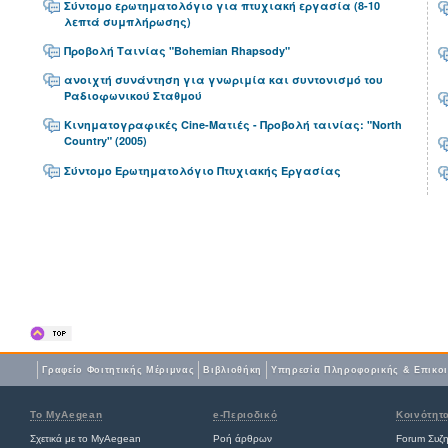
Σύντομο ερωτηματολόγιο για πτυχιακή εργασία (8-10
λεπτά συμπλήρωσης)
Προβολή Ταινίας "Bohemian Rhapsody"
ανοιχτή συνάντηση για γνωριμία και συντονισμό του
Ραδιοφωνικού Σταθμού
Κινηματογραφικές Cine-Ματιές - Προβολή ταινίας: "North
Country" (2005)
Σύντομο Ερωτηματολόγιο Πτυχιακής Εργασίας
Γραφείο Φοιτητικής Μέριμνας
Βιβλιοθήκη
Yπηρεσία Πληροφορικής & Επικο
Το MyAegean
e-Περιοδικό
Κοινότητ
Σχετικά με το MyAegean
Ροή άρθρων
Forum Συζ