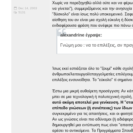
Χωρίς να παρεξηγηθώ αλλά ούτε και να φέρω
να γίνεται"), συμμεριζόμενος και την ανησυχία
Dec 14, 2003
5131
"δύσκολο" είναι ίσως πολύ υποκειμενικό. Σαφ
αίσθηση του αν είναι μια σχολή εύκολη ή δ
ενδιαφέρουσα φράση που ανέφερε πιο πάνω ο/
alexandrine έγραψε:
Γνώμη μου : να το επιλέξεις, αν πρα
Ίσως εκεί εστιάζεται όλο το "ζουμί" κάθε σχ
άνθρωποι/λειτουργοί/επαγγελματίες επιλέγουμ
επιλέξεις ενσυνείδητα. Το "εύκολο" τί σημαίνει
Έστω μια μικρή αυθαίρετη προσέγγιση: Αν κάπ
μπει σε μια τεχνολογική ή πολυτεχνική σχολή,
αυτό ακόμη αποτελεί μια γενίκευση. Η "στα
επίπεδο γνώσεων (ή συνέπειας) των ίδιων
συγκεκριμένο για τις απαιτήσεις, και οι φοιτ
Αν ως γνώσεις είναι πιο αδύναμοι (ή αδιάφορο
δημιουργηθεί μια εντύπωση πως είναι "απαιτητ
αρέσει το αντικείμενο. Τα Προγράμματα Σπου