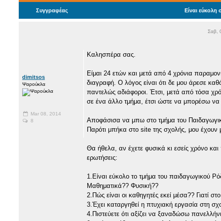
Συγγραφέας
Είναι εύκολη
Σαβ, 
Καλησπέρα σας.
Είμαι 24 ετών και μετά από 4 χρόνια παραμο
dimitsos
διαγραφή. Ο λόγος είναι ότι δε μου άρεσε καθ
Ψαρούκλα
παντελώς αδιάφοροι. Έτσι, μετά από τόσα χ
σε ένα άλλο τμήμα, έτσι ώστε να μπορέσω να
Mar 08, 2014
Αποφάσισα να μπω στο τμήμα του Παιδαγωγι
8
Παρότι μπήκα στο site της σχολής, μου έχουν μ
Θα ήθελα, αν έχετε φυσικά κι εσείς χρόνο και
ερωτήσεις:
1.Είναι εύκολο το τμήμα του παιδαγωγικού 
Μαθηματικά?? Φυσική??
2.Πώς είναι οι καθηγητές εκεί μέσα?? Γιατί στ
3.Έχει καταργηθεί η πτυχιακή εργασία στη σχ
4.Πιστεύετε ότι αξίζει να ξαναδώσω πανελλήν