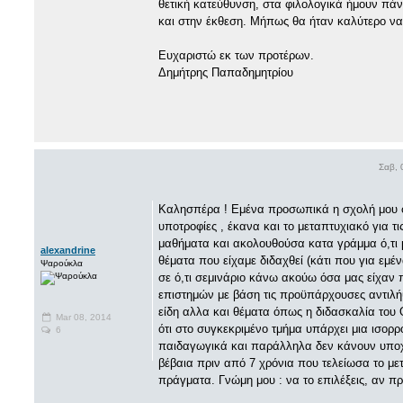
θετική κατεύθυνση, στα φιλολογικά ήμουν πάν
και στην έκθεση. Μήπως θα ήταν καλύτερο ν
Ευχαριστώ εκ των προτέρων.
Δημήτρης Παπαδημητρίου
Σαβ, 
Καλησπέρα ! Εμένα προσωπικά η σχολή μου φά
υποτροφίες , έκανα και το μεταπτυχιακό για 
μαθήματα και ακολουθούσα κατα γράμμα ό,τι 
alexandrine
θέματα που είχαμε διδαχθεί (κάτι που για εμ
Ψαρούκλα
σε ό,τι σεμινάριο κάνω ακούω όσα μας είχαν 
επιστημών με βάση τις προϋπάρχουσες αντιλήψ
είδη αλλα και θέματα όπως η διδασκαλία του 
Mar 08, 2014
ότι στο συγκεκριμένο τμήμα υπάρχει μια ισο
6
παιδαγωγικά και παράλληλα δεν κάνουν υποχω
βέβαια πριν από 7 χρόνια που τελείωσα το με
πράγματα. Γνώμη μου : να το επιλέξεις, αν πρ