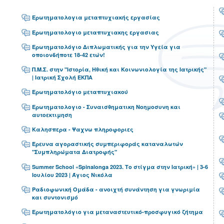
Ερωτηματολογια μεταπτυχιακής εργασίας
Ερωτηματολογιο μεταπτυχιακης εργασιας
Ερωτηματολόγιο Διπλωματικής για την Υγεία για
οποιονδήποτε 18-42 ετών!
Π.Μ.Σ. στην "Ιστορία, Ηθική και Κοινωνιολογία της Ιατρικής"
| Ιατρική Σχολή ΕΚΠΑ
Ερωτηματολόγιο μεταπτυχιακού
Ερωτηματολογιο - Συναισθηματικη Νοημοσυνη και
αυτοεκτιμηση
Καλησπερα - Ψαχνω πληροφοριες
Έρευνα αγοραστικής συμπεριφοράς καταναλωτών
"Συμπληρώματα Διατροφής"
Summer School «Spinalonga 2023. Το στίγμα στην Ιατρική» | 3-6
Ιουλίου 2023 | Άγιος Νικόλα
Ραδιοφωνική Ομάδα - ανοιχτή συνάντηση για γνωριμία
και συντονισμό
Ερωτηματολόγιο για μεταναστευτικό-προσφυγικό ζήτημα