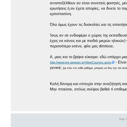
ανταπεξέλθουν αν είναι συνεπείς φοιτητές, μ
ερωτήσεις ή αν έχετε απορίες, να δινετε το 
εμπιστοσύνη.
Όλα όμως έχουν τις δυσκολίες και τις απαιτήσε
Ίσως αν σε ενδιαφέρει ο χώρος της εκπαίδευση
έχεις να κάνεις και με παιδιά μικρών ηλικιών)
περισσότερο εσένα, φίλε μας dimitsos;
Α, μιας και το βρήκα εύκαιρο: εδώ υπάρχει μι
- Είνα
http://www.pre.aegean.gr/ViewCourses.aspx
γενικά;
(με κλικ στο κάθε μάθημα, μπορείς να δεις την πιο αν
Καλή δύναμη και επιτυχία στην αναζήτησή σο
Μην πτοείσαι, απλώς σκέψου βαθιά τί επιθυμε
Κυρ, 