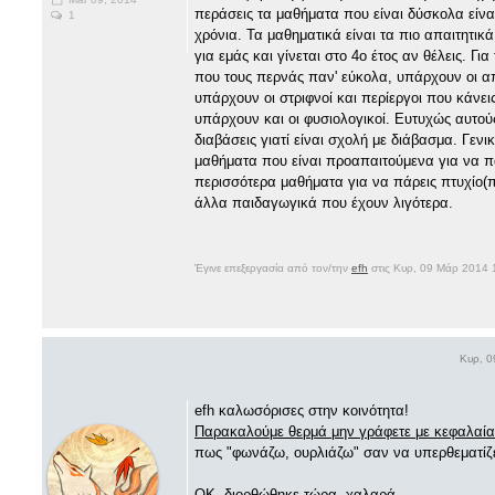
περάσεις τα μαθήματα που είναι δύσκολα είναι
1
χρόνια. Τα μαθηματικά είναι τα πιο απαιτητικ
για εμάς και γίνεται στο 4ο έτος αν θέλεις. 
που τους περνάς παν' εύκολα, υπάρχουν οι απα
υπάρχουν οι στριφνοί και περίεργοι που κάνε
υπάρχουν και οι φυσιολογικοί. Ευτυχώς αυτούς
διαβάσεις γιατί είναι σχολή με διάβασμα. Γε
μαθήματα που είναι προαπαιτούμενα για να πα
περισσότερα μαθήματα για να πάρεις πτυχίο(π
άλλα παιδαγωγικά που έχουν λιγότερα.
Έγινε επεξεργασία από τον/την
efh
στις Κυρ, 09 Μάρ 2014 
Κυρ, 0
efh καλωσόρισες στην κοινότητα!
Παρακαλούμε θερμά μην γράφετε με κεφαλαία
πως "φωνάζω, ουρλιάζω" σαν να υπερθεματίζει
ΟΚ, διορθώθηκε τώρα, χαλαρά.