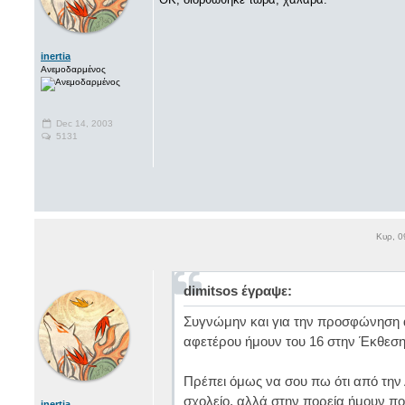
inertia
Ανεμοδαρμένος
Dec 14, 2003
5131
Κυρ, 0
dimitsos έγραψε:
Συγνώμην και για την προσφώνηση 
αφετέρου ήμουν του 16 στην Έκθεση
Πρέπει όμως να σου πω ότι από την 
σχολείο, αλλά στην πορεία ήμουν πολύ
inertia