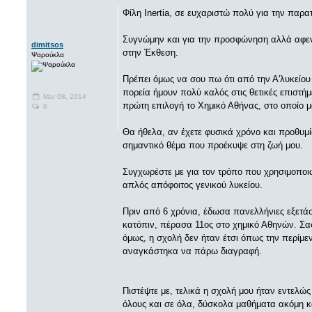
Φίλη Inertia, σε ευχαριστώ πολύ για την παρα
Συγνώμην και για την προσφώνηση αλλά αφεν
dimitsos
στην Έκθεση.
Ψαρούκλα
Πρέπει όμως να σου πω ότι από την Α'λυκείου
πορεία ήμουν πολύ καλός στις θετικές επιστή
Mar 08, 2014
πρώτη επιλογή το Χημικό Αθήνας, στο οποίο 
8
Θα ήθελα, αν έχετε φυσικά χρόνο και προθυμία
σημαντικό θέμα που προέκυψε στη ζωή μου.
Συγχωρέστε με για τον τρόπο που χρησιμοποιώ
απλός απόφοιτος γενικού λυκείου.
Πριν από 6 χρόνια, έδωσα πανελλήνιες εξετάσ
κατόπιν, πέρασα 11ος στο χημικό Αθηνών. Σα
όμως, η σχολή δεν ήταν έτσι όπως την περίμε
αναγκάστηκα να πάρω διαγραφή.
Πιστέψτε με, τελικά η σχολή μου ήταν εντελώς 
όλους και σε όλα, δύσκολα μαθήματα ακόμη κ