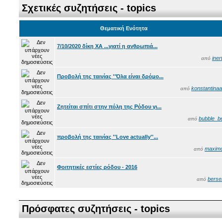
Σχετικές συζητήσεις - topics
Θεματική Ενότητα
7/10/2020 δίκη ΧΑ ...γιατί η ανθρωπιά...
iner
από
Προβολή της ταινίας ''Όλα είναι δρόμο...
konstantinaa
από
Ζητείται σπίτι στην πόλη της Ρόδου γι...
bubble_b
από
προβολή της ταινίας ''Love actually''...
maxim
από
Φοιτητικές εστίες ρόδου - 2016
berse
από
Πρόσφατες συζητήσεις - topics