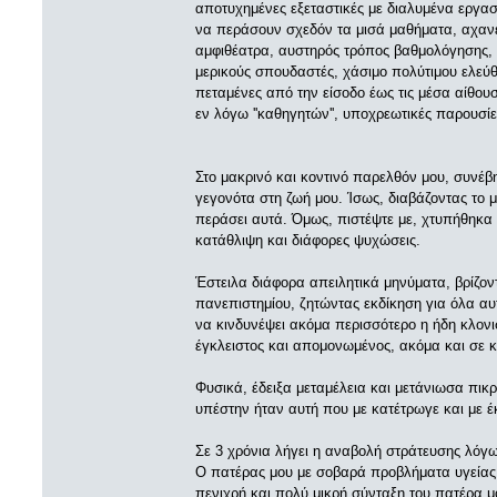
αποτυχημένες εξεταστικές με διαλυμένα εργασ
να περάσουν σχεδόν τα μισά μαθήματα, αχανέ
αμφιθέατρα, αυστηρός τρόπος βαθμολόγησης,
μερικούς σπουδαστές, χάσιμο πολύτιμου ελεύ
πεταμένες από την είσοδο έως τις μέσα αίθου
εν λόγω ''καθηγητών'', υποχρεωτικές παρουσί
Στο μακρινό και κοντινό παρελθόν μου, συν
γεγονότα στη ζωή μου. Ίσως, διαβάζοντας το μ
περάσει αυτά. Όμως, πιστέψτε με, χτυπήθηκ
κατάθλιψη και διάφορες ψυχώσεις.
Έστειλα διάφορα απειλητικά μηνύματα, βρίζοντ
πανεπιστημίου, ζητώντας εκδίκηση για όλα α
να κινδυνέψει ακόμα περισσότερο η ήδη κλονι
έγκλειστος και απομονωμένος, ακόμα και σε 
Φυσικά, έδειξα μεταμέλεια και μετάνιωσα πικ
υπέστην ήταν αυτή που με κατέτρωγε και με 
Σε 3 χρόνια λήγει η αναβολή στράτευσης λό
Ο πατέρας μου με σοβαρά προβλήματα υγείας κ
πενιχρή και πολύ μικρή σύνταξη του πατέρα μ