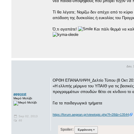
νέα παιδιά-υποψηφίους που μπορεί τυχόν να 
Τί θα λέγατε; Νομίζω δεν απέχει από το κύριο 
απόδοση της δυσκολίας ή ευκολίας του Προγ
Ό,τι αγαπάτε!
Και πάλι θερμά να καλ
Δευ,
ΟΡΘΗ ΕΠΑΝΑΛΗΨΗ_Δελτίο Τύπου (8 Οκτ 201
«Η ελλιπής μέριμνα του ΥΠΑΙΘ για τις βασικ
προγραμμάτων σπουδών θέτει σε κίνδυνο το 
aggcost
Μικρό Μολύβι
Για τα παιδαγωγικά τμήματα
https://forum.aegean.gr/viewtopic.php?f=28&t=13544
Sep 02, 2013
46
Spoiler: