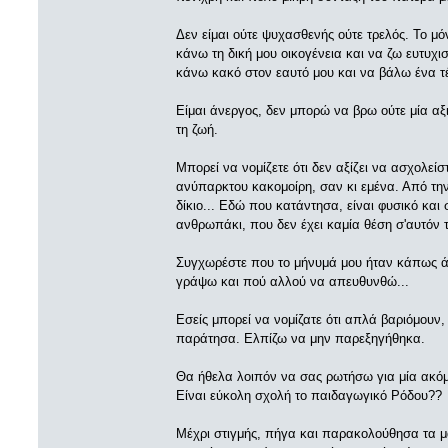
Δεν είμαι ούτε ψυχασθενής ούτε τρελός. Το μόν
κάνω τη δική μου οικογένεια και να ζω ευτυχισ
κάνω κακό στον εαυτό μου και να βάλω ένα τέ
Είμαι άνεργος, δεν μπορώ να βρω ούτε μία αξ
τη ζωή.
Μπορεί να νομίζετε ότι δεν αξίζει να ασχολεί
ανύπαρκτου κακομοίρη, σαν κι εμένα. Από την
δίκιο... Εδώ που κατάντησα, είναι φυσικό και
ανθρωπάκι, που δεν έχει καμία θέση σ'αυτόν 
Συγχωρέστε που το μήνυμά μου ήταν κάπως άσυ
γράψω και πού αλλού να απευθυνθώ...
Εσείς μπορεί να νομίζατε ότι απλά βαριόμουν,
παράτησα. Ελπίζω να μην παρεξηγήθηκα.
Θα ήθελα λοιπόν να σας ρωτήσω για μία ακό
Είναι εύκολη σχολή το παιδαγωγικό Ρόδου??
Μέχρι στιγμής, πήγα και παρακολούθησα τα μ