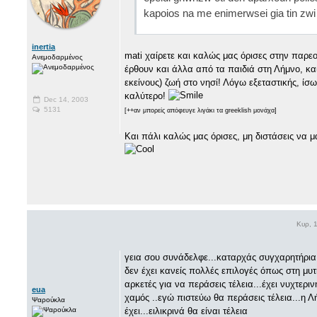
kapoios na me enimerwsei gia tin zwi ekei
inertia
mati χαίρετε και καλώς μας όρισες στην παρε
Ανεμοδαρμένος
έρθουν και άλλα από τα παιδιά στη Λήμνο, και
εκείνους) ζωή στο νησί! Λόγω εξεταστικής, ίσ
καλύτερο!
Dec 14, 2003
5131
[++αν μπορείς απόφευγε λιγάκι τα greeklish μονάχα]
Και πάλι καλώς μας όρισες, μη διστάσεις να μα
Κυρ, 
γεια σου συνάδελφε...καταρχάς συγχαρητήρια
δεν έχει κανείς πολλές επιλογές όπως στη μυτ
αρκετές για να περάσεις τέλεια...έχει νυχτεριν
eua
χαμός ..εγώ πιστεύω θα περάσεις τέλεια...η Λή
Ψαρούκλα
έχει...ειλικρινά θα είναι τέλεια