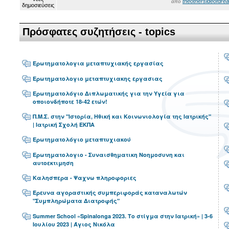
theothersideofdre
από
Πρόσφατες συζητήσεις - topics
Ερωτηματολογια μεταπτυχιακής εργασίας
Ερωτηματολογιο μεταπτυχιακης εργασιας
Ερωτηματολόγιο Διπλωματικής για την Υγεία για
οποιονδήποτε 18-42 ετών!
Π.Μ.Σ. στην "Ιστορία, Ηθική και Κοινωνιολογία της Ιατρικής"
| Ιατρική Σχολή ΕΚΠΑ
Ερωτηματολόγιο μεταπτυχιακού
Ερωτηματολογιο - Συναισθηματικη Νοημοσυνη και
αυτοεκτιμηση
Καλησπερα - Ψαχνω πληροφοριες
Έρευνα αγοραστικής συμπεριφοράς καταναλωτών
"Συμπληρώματα Διατροφής"
Summer School «Spinalonga 2023. Το στίγμα στην Ιατρική» | 3-6
Ιουλίου 2023 | Άγιος Νικόλα