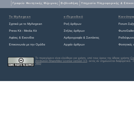
Γραφείο Φοιτητικής Μέριμνας
Βιβλιοθήκη
Yπηρεσία Πληροφορικής & Επικο
Το MyAegean
e-Περιοδικό
Κοινότητ
Σχετικά με το MyAegean
Ροή άρθρων
Forum Συζ
Press Kit - Media Kit
Στήλες άρθρων
ΦωτοGalle
Αφίσες
&
Εικονίδια
Αρθρογραφία & Συντάκτες
Ραδιόφωνο
Επικοινωνία με την Ομάδα
Αρχείο άρθρων
Φοιτητικές
Το περιεχόμενο είναι ελεύθερο για χρήση, υπό τους όρους της άδειας χρήσης
Cr
Attribution-ShareAlike License version 3.0
, εκτός αν σημειώνεται διαφορετικά
. 
2692