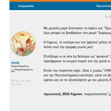
Συγγραφέας
Πρωτοετείς
Τρι, 
Με μεγάλη χαρά ξεκίνησαν τα topics για "Πρωτ
λίγο μπορεί να βοηθήσουν στο μικρό "ξεψάρω
Η Λήμνος, το νεότερο και πιο 'φρέσκο' μέλος 
λείπει από την όμορφη γωνιά μας!
Ελπίζουμε κι οι νέοι (οι δεύτεροι ως "φουρνιά"
προσφέρουν το ενεργό παρόν και την ματιά κι 
inertia
Ανεμοδαρμένος
Εκτός του παρόντος topic, όλος ο χώρος "ΛΗΜ
και την Πανεπιστημιακή κοινότητα, ώστε να β
αρέσει και να τα αξιοποιήσετε με τον μέγιστο 
Dec 14, 2003
5131
πρωτοετείς 2010 Λήμνου
, παρουσιαστείτε!