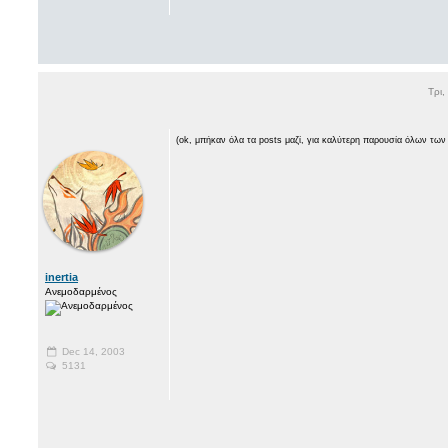
Τρι,
(ok, μπήκαν όλα τα posts μαζί, για καλύτερη παρουσία όλων των
inertia
Ανεμοδαρμένος
Dec 14, 2003
5131