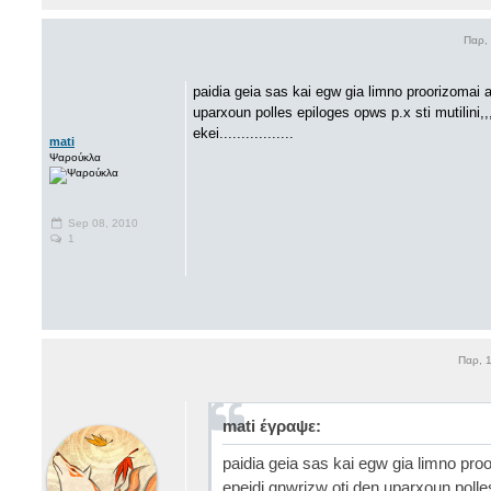
Παρ,
paidia geia sas kai egw gia limno proorizomai 
uparxoun polles epiloges opws p.x sti mutilini,
ekei.................
mati
Ψαρούκλα
Sep 08, 2010
1
Παρ, 
mati έγραψε:
paidia geia sas kai egw gia limno pro
epeidi gnwrizw oti den uparxoun polles