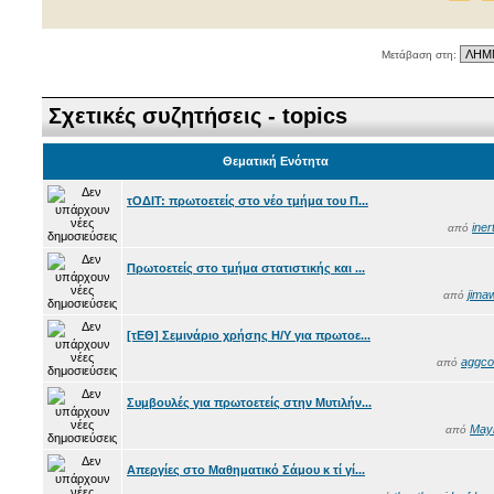
Μετάβαση στη:
Σχετικές συζητήσεις - topics
Θεματική Ενότητα
τΟΔΙΤ: πρωτοετείς στο νέο τμήμα του Π...
iner
από
Πρωτοετείς στο τμήμα στατιστικής και ...
jima
από
[τΕΘ] Σεμινάριο χρήσης Η/Υ για πρωτοε...
aggco
από
Συμβουλές για πρωτοετείς στην Μυτιλήν...
May
από
Απεργίες στο Μαθηματικό Σάμου κ τί γί...