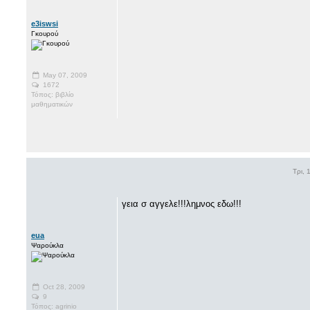
e3iswsi
Γκουρού
May 07, 2009
1672
Τόπος: βιβλίο
μαθηματικών
Τρι, 
γεια σ αγγελε!!!λημνος εδω!!!
eua
Ψαρούκλα
Oct 28, 2009
9
Τόπος: agrinio