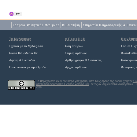
Γραφείο Φοιτητικής Μέριμνας
Βιβλιοθήκη
Yπηρεσία Πληροφορικής & Επικο
Το MyAegean
e-Περιοδικό
Κοινότητ
Σχετικά με το MyAegean
Ροή άρθρων
Forum Συζ
Press Kit - Media Kit
Στήλες άρθρων
ΦωτοGalle
Αφίσες
&
Εικονίδια
Αρθρογραφία & Συντάκτες
Ραδιόφωνο
Επικοινωνία με την Ομάδα
Αρχείο άρθρων
Φοιτητικές
Το περιεχόμενο είναι ελεύθερο για χρήση, υπό τους όρους της άδειας χρήσης
Cr
Attribution-ShareAlike License version 3.0
, εκτός αν σημειώνεται διαφορετικά
. 
2692