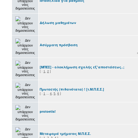
Ιστοσελίδα για βαθμούς
Δήλωση μαθημάτων
Ασύρματη πρόσβαση
[ΜΠΕΣ] - ολοκλήρωση σχολής εξ'αποστάσεως..;
[
:
1
,
2
]
Πρωτοετής (πιθανότατα) ! [τ.Μ.Π.Ε.Σ.]
[
:
1
...
4
,
5
,
6
]
protoetis!
Μεταφορά τμήματος Μ.Π.Ε.Σ.
[
:
1
,
2
,
3
,
4
]