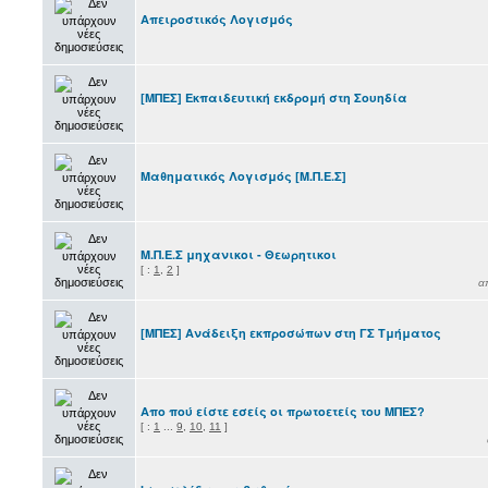
Aπειροστικός Λογισμός
[ΜΠΕΣ] Εκπαιδευτική εκδρομή στη Σουηδία
Μαθηματικός Λογισμός [Μ.Π.Ε.Σ]
Μ.Π.Ε.Σ μηχανικοι - Θεωρητικοι
[
:
1
,
2
]
α
[ΜΠΕΣ] Ανάδειξη εκπροσώπων στη ΓΣ Τμήματος
Απο πού είστε εσείς οι πρωτοετείς του ΜΠΕΣ?
[
:
1
...
9
,
10
,
11
]