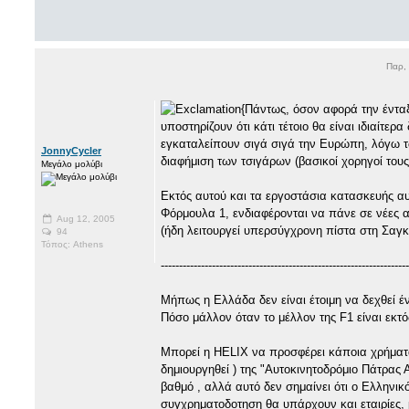
Παρ,
{Πάντως, όσον αφορά την έντα
υποστηρίζουν ότι κάτι τέτοιο θα είναι ιδιαίτε
εγκαταλείπουν σιγά σιγά την Ευρώπη, λόγω 
JonnyCycler
διαφήμιση των τσιγάρων (βασικοί χορηγοί τους 
Μεγάλο μολύβι
Εκτός αυτού και τα εργοστάσια κατασκευής αυ
Φόρμουλα 1, ενδιαφέρονται να πάνε σε νέες 
Aug 12, 2005
(ήδη λειτουργεί υπερσύγχρονη πίστα στη Σαγκ
94
Τόπος: Athens
--------------------------------------------------------------------
Μήπως η Ελλάδα δεν είναι έτοιμη να δεχθεί έ
Πόσο μάλλον όταν το μέλλον της F1 είναι εκτ
Μπορεί η HELIX να προσφέρει κάποια χρήματα
δημιουργηθεί ) της "Αυτοκινητοδρόμιο Πάτρας 
βαθμό , αλλά αυτό δεν σημαίνει ότι ο Ελληνικό
συγχρηματοδοτηση θα υπάρχουν και εταιρίες, 