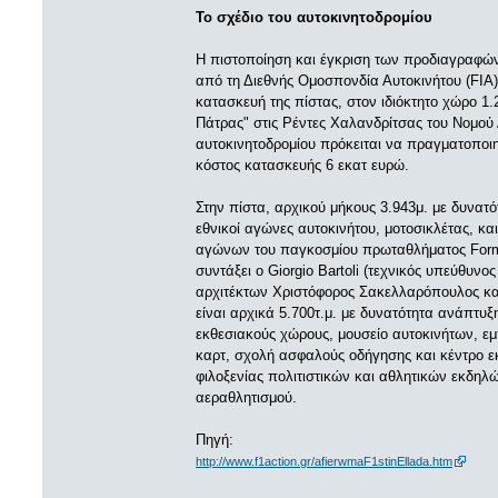
Το σχέδιο του αυτοκινητοδρομίου
Η πιστοποίηση και έγκριση των προδιαγραφών τ
από τη Διεθνής Ομοσπονδία Αυτοκινήτου (FIA)
κατασκευή της πίστας, στον ιδιόκτητο χώρο 1
Πάτρας" στις Ρέντες Χαλανδρίτσας του Νομού 
αυτοκινητοδρομίου πρόκειται να πραγματοποιη
κόστος κατασκευής 6 εκατ ευρώ.
Στην πίστα, αρχικού μήκους 3.943μ. με δυνατ
εθνικοί αγώνες αυτοκινήτου, μοτοσικλέτας, κα
αγώνων του παγκοσμίου πρωταθλήματος Formul
συντάξει ο Giorgio Bartoli (τεχνικός υπεύθυνο
αρχιτέκτων Χριστόφορος Σακελλαρόπουλος και 
είναι αρχικά 5.700τ.μ. με δυνατότητα ανάπτυξ
εκθεσιακούς χώρους, μουσείο αυτοκινήτων, ε
καρτ, σχολή ασφαλούς οδήγησης και κέντρο ε
φιλοξενίας πολιτιστικών και αθλητικών εκδη
αεραθλητισμού.
Πηγή:
http://www.f1action.gr/afierwmaF1stinEllada.htm