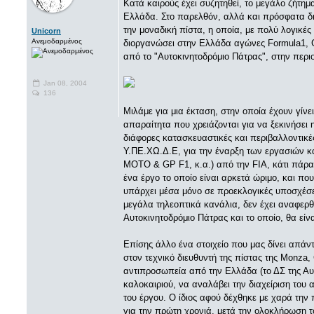
Κατά καιρούς έχει συζητηθεί, το μεγάλο ζήτη
Ελλάδα. Στο παρελθόν, αλλά και πρόσφατα δη
την μοναδική πίστα, η οποία, με πολύ λογικές
Unicorn
Ανεμοδαρμένος
διοργανώσει στην Ελλάδα αγώνες Formula1, G
από το "Αυτοκινητοδρόμιο Πάτρας", στην περ
Jan 08, 2004
136
Μιλάμε για μια έκταση, στην οποία έχουν γίνε
απαραίτητα που χρειάζονται για να ξεκινήσει 
διάφορες κατασκευαστικές και περιβαλλοντικέ
Υ.ΠΕ.ΧΩ.Δ.Ε, για την έναρξη των εργασιών κα
MOTO & GP F1, κ.α.) από την FIA, κάτι πάρα 
ένα έργο το οποίο είναι αρκετά ώριμο, και πο
υπάρχει μέσα μόνο σε προεκλογικές υποσχέσε
μεγάλα τηλεοπτικά κανάλια, δεν έχει αναφερθ
Αυτοκινητοδρόμιο Πάτρας και το οποίο, θα είν
Επίσης άλλο ένα στοιχείο που μας δίνει απάν
στον τεχνικό διευθυντή της πίστας της Monza, 
αντιπροσωπεία από την Ελλάδα (το ΔΣ της Αυ
καλοκαιριού, να αναλάβει την διαχείριση του 
του έργου. Ο ίδιος αφού δέχθηκε με χαρά την
για την πρώτη χρονιά, μετά την ολοκλήρωση 