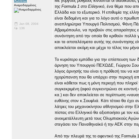
Με
γοργούς ρυθμούς
κινούνται οι διαδικασίες
Unicorn
Ανεμοδαρμένος
της Formula 1 στο Ελληνικό
, ένα θέμα που απ
Ελλάδα και το εξωτερικό. Η επιθυμία της ελλη
είναι δεδομένη και για το λόγο αυτό ο πρωθ
αναπληρώτρια Υπουργό Πολιτισμού, Φάνη Πάλ
Jan 08, 2004
136
Αβραμόπουλο, να προβούν στις απαραίτητες εν
συνάντηση από την οποία θα κριθούν πολλά γ
και τα αποτελέσματα αυτής της συνάντησης είν
αποκλείεται ακόμη και μέχρι το τέλος του μή
Το κυριότερο εμπόδιο για την επίσπευση των
άρνηση του Υπουργού ΠΕΧΩΔΕ, Γιώργου Σουφλι
λόγος άρνησής του είναι η πρόθεσή του να κα
ηχορύπανση που θα υπάρχει στην περιοχή απ
είναι κάθετοι πως η μόνη περιοχή που πληροί 
συγκεκριμένη (αφού συγκεντρώνει σε κοντινή 
κα.) και δεν αποκλείεται σε περίπτωση «ναυαγ
ευθύνης στον κ.Σουφλιά. Κάτι τέτοιο θα έχει α
λάτρες του μηχανοκίνητου αθλητισμού στην Ε
πίστας στο Ελληνικό θα αξιοποιήσει με τον κα
ανεκμετάλλευτη μετά τους Ολυμπιακούς Αγώνε
στεγάσει τον Παναθηναϊκό ή την ΑΕΚ στην περ
Από την πλευρά της το αφεντικό της Formula 1