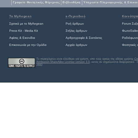
Γραφείο Φοιτητικής Μέριμνας
Βιβλιοθήκη
Yπηρεσία Πληροφορικής & Επικο
Το MyAegean
e-Περιοδικό
Κοινότητ
Σχετικά με το MyAegean
Ροή άρθρων
Forum Συζ
Press Kit - Media Kit
Στήλες άρθρων
ΦωτοGalle
Αφίσες
&
Εικονίδια
Αρθρογραφία & Συντάκτες
Ραδιόφωνο
Επικοινωνία με την Ομάδα
Αρχείο άρθρων
Φοιτητικές
Το περιεχόμενο είναι ελεύθερο για χρήση, υπό τους όρους της άδειας χρήσης
Cr
Attribution-ShareAlike License version 3.0
, εκτός αν σημειώνεται διαφορετικά
. 
2692