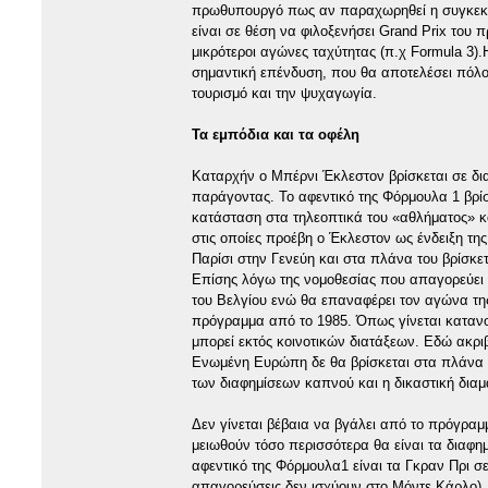
πρωθυπουργό πως αν παραχωρηθεί η συγκεκριμ
είναι σε θέση να φιλοξενήσει Grand Prix του
μικρότεροι αγώνες ταχύτητας (π.χ Formula 3).
σημαντική επένδυση, που θα αποτελέσει πόλο 
τουρισμό και την ψυχαγωγία.
Τα εμπόδια και τα οφέλη
Καταρχήν ο Μπέρνι Έκλεστον βρίσκεται σε δι
παράγοντας. Το αφεντικό της Φόρμουλα 1 βρίσ
κατάσταση στα τηλεοπτικά του «αθλήματος» κα
στις οποίες προέβη ο Έκλεστον ως ένδειξη της
Παρίσι στην Γενεύη και στα πλάνα του βρίσκε
Επίσης λόγω της νομοθεσίας που απαγορεύει 
του Βελγίου ενώ θα επαναφέρει τον αγώνα της
πρόγραμμα από το 1985. Όπως γίνεται κατανο
μπορεί εκτός κοινοτικών διατάξεων. Εδώ ακρι
Ενωμένη Ευρώπη δε θα βρίσκεται στα πλάνα τ
των διαφημίσεων καπνού και η δικαστική διαμ
Δεν γίνεται βέβαια να βγάλει από το πρόγρα
μειωθούν τόσο περισσότερα θα είναι τα διαφημ
αφεντικό της Φόρμουλα1 είναι τα Γκραν Πρι σ
απαγορεύσεις δεν ισχύουν στο Μόντε Κάρλο), 