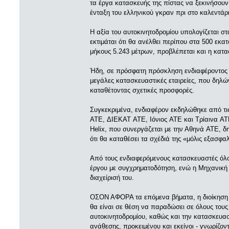
τα έργα κατασκευής της πίστας να ξεκινήσο
ένταξη του ελληνικού γκραν πρι στο καλεντάρι
Η αξία του αυτοκινητοδρομίου υπολογίζεται σ
εκτιμάται ότι θα ανέλθει περίπου στα 500 εκα
μήκους 5.243 μέτρων, προβλέπεται και η κατ
Ήδη, σε πρόσφατη πρόσκληση ενδιαφέροντος τ
μεγάλες κατασκευαστικές εταιρείες, που δηλ
καταθέτοντας σχετικές προσφορές.
Συγκεκριμένα, ενδιαφέρον εκδηλώθηκε από τι
ATE, ΔΙΕΚΑΤ ATE, Ιόνιος ATE και Τρίαινα AT
Helix, που συνεργάζεται με την Αθηνά ATE, δη
ότι θα καταθέσει τα σχέδιά της «μόλις εξασφ
Από τους ενδιαφερόμενους κατασκευαστές όλ
έργου με συγχρηματοδότηση, ενώ η Μηχανική 
διαχείρισή του.
ΟΣΟΝ ΑΦΟΡΑ τα επόμενα βήματα, η διοίκηση τ
θα είναι σε θέση να παραδώσει σε όλους τους 
αυτοκινητοδρομίου, καθώς και την κατασκευασ
ανάθεσης, προκειμένου και εκείνοι - γνωρίζον