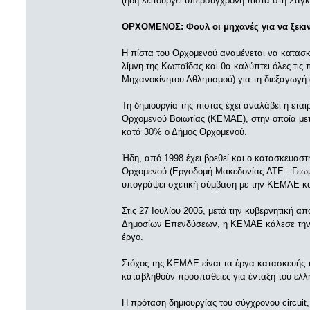
(ήδη λειτουργεί υπερσύγχρονη πίστα στη Σαγκ
ΟΡΧΟΜΕΝΟΣ: Φουλ οι μηχανές για να ξεκι
H πίστα του Ορχομενού αναμένεται να κατασκ
λίμνη της Κωπαΐδας και θα καλύπτει όλες τις
Μηχανοκίνητου Αθλητισμού) για τη διεξαγωγή
Τη δημιουργία της πίστας έχει αναλάβει η ετ
Ορχομενού Βοιωτίας (KEMAE), στην οποία με
κατά 30% ο Δήμος Ορχομενού.
Ήδη, από 1998 έχει βρεθεί και ο κατασκευαστή
Ορχομενού (Εργοδομή Μακεδονίας ATE - Γεωμετρ
υπογράψει σχετική σύμβαση με την KEMAE και
Στις 27 Ιουλίου 2005, μετά την κυβερνητική 
Δημοσίων Επενδύσεων, η KEMAE κάλεσε την 
έργο.
Στόχος της KEMAE είναι τα έργα κατασκευής 
καταβληθούν προσπάθειες για ένταξη του ελλη
H πρόταση δημιουργίας του σύγχρονου circuit,