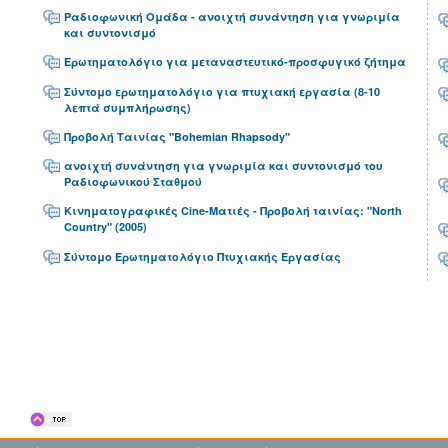
Ραδιοφωνική Ομάδα - ανοιχτή συνάντηση για γνωριμία
και συντονισμό
Ερωτηματολόγιο για μεταναστευτικό-προσφυγικό ζήτημα
Σύντομο ερωτηματολόγιο για πτυχιακή εργασία (8-10
λεπτά συμπλήρωσης)
Προβολή Ταινίας "Bohemian Rhapsody"
ανοιχτή συνάντηση για γνωριμία και συντονισμό του
Ραδιοφωνικού Σταθμού
Κινηματογραφικές Cine-Ματιές - Προβολή ταινίας: "North
Country" (2005)
Σύντομο Ερωτηματολόγιο Πτυχιακής Εργασίας