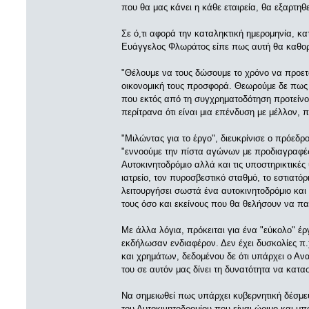
που θα μας κάνει η κάθε εταιρεία, θα εξαρτηθε
Σε ό,τι αφορά την καταληκτική ημερομηνία, κ
Ευάγγελος Φλωράτος είπε πως αυτή θα καθορι
"Θέλουμε να τους δώσουμε το χρόνο να προετ
οικονομική τους προσφορά. Θεωρούμε δε πως 
που εκτός από τη συγχρηματοδότηση προτείνου
περίτρανα ότι είναι μια επένδυση με μέλλον, π
"Μιλώντας για το έργο", διευκρίνισε ο πρόεδ
"εννοούμε την πίστα αγώνων με προδιαγραφές
Αυτοκινητοδρόμιο αλλά και τις υποστηρικτικές
ιατρείο, τον πυροσβεστικό σταθμό, το εστιατόρ
λειτουργήσει σωστά ένα αυτοκινητοδρόμιο και
τους όσο και εκείνους που θα θελήσουν να π
Με άλλα λόγια, πρόκειται για ένα "εύκολο" έρ
εκδήλωσαν ενδιαφέρον. Δεν έχει δυσκολίες π
και χρημάτων, δεδομένου δε ότι υπάρχει ο Αν
του σε αυτόν μας δίνει τη δυνατότητα να κατα
Να σημειωθεί πως υπάρχει κυβερνητική δέσμε
του Αυτοκινητοδρομίου που είναι ώριμο και μπορ