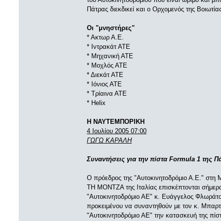
Πάτρας διεκδικεί και ο Ορχομενός της Βοιωτίας
Οι "μνηστήρες"
* Ακτωρ Α.Ε.
* Ιντρακάτ ΑΤΕ
* Μηχανική ΑΤΕ
* Μοχλός ΑΤΕ
* Διεκάτ ΑΤΕ
* Ιόνιος ΑΤΕ
* Τρίαινα ΑΤΕ
* Helix
Η ΝΑΥΤΕΜΠΟΡΙΚΗ
4 Ιουλίου 2005 07:00
ΓΩΓΩ ΚΑΡΑΛΗ
Συναντήσεις για την πίστα Formula 1 της Π
Ο πρόεδρος της "Αυτοκινητοδρόμιο Α.Ε." στη Μ
ΤΗ ΜΟΝΤΖΑ της Ιταλίας επισκέπτονται σήμερα 
"Αυτοκινητοδρόμιο ΑΕ" κ. Ευάγγελος Φλωράτ
προκειμένου να συναντηθούν με τον κ. Μπαρτό
"Αυτοκινητοδρόμιο ΑΕ" την κατασκευή της πί