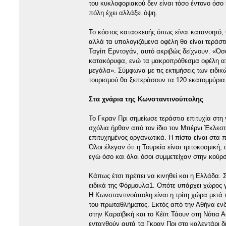
του κυκλοφοριακού δεν είναι τόσο έντονο όσο
πόλη έχει αλλάξει όψη.
Το κόστος κατασκευής όπως είναι κατανοητό, 
αλλά τα υπολογιζόμενα οφέλη θα είναι τεράστ
Ταγίπ Ερντογάν, αυτό ακριβώς δείχνουν. «Όσα
κατακόρυφα, ενώ τα μακροπρόθεσμα οφέλη από
μεγάλα». Σύμφωνα με τις εκτιμήσεις των ειδι
τουρισμού θα ξεπεράσουν τα 120 εκατομμύρια
Στα χνάρια της Κωνσταντινούπολης
Το Γκραν Πρι σημείωσε τεράστια επιτυχία στη 
σχόλια ήρθαν από τον ίδιο τον Μπέρνι Έκλεσ
επιτυχημένος οργανωτικά. Η πίστα είναι στα
Όλοι έλεγαν ότι η Τουρκία είναι τριτοκοσμική,
εγώ όσο και όλοι όσοι συμμετείχαν στην κούρ
Κάπως έτσι πρέπει να κινηθεί και η Ελλάδα. 
ειδικά της Φόρμουλα1. Οπότε υπάρχει χώρος γ
Η Κωνσταντινούπολη είναι η τρίτη χώρα μετά
του πρωταθλήματος. Εκτός από την Αθήνα ενδ
στην Καραϊβική και το Κέϊπ Τάουν στη Νότια Α
ενταχθούν αυτά τα Γκραν Πρι στο καλεντάρι 