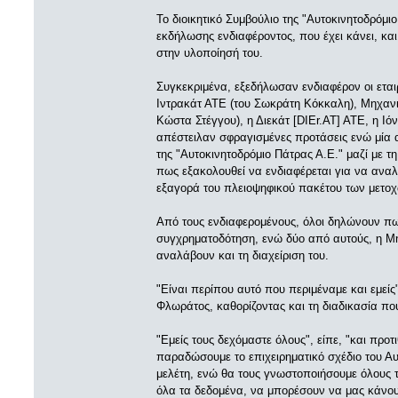
Το διοικητικό Συμβούλιο της "Αυτοκινητοδρόμ
εκδήλωσης ενδιαφέροντος, που έχει κάνει, κα
στην υλοποίησή του.
Συγκεκριμένα, εξεδήλωσαν ενδιαφέρον οι εται
Ιντρακάτ ΑΤΕ (του Σωκράτη Κόκκαλη), Μηχανι
Κώστα Στέγγου), η Διεκάτ [DIEr.AT] ΑΤΕ, η Ι
απέστειλαν σφραγισμένες προτάσεις ενώ μία ακ
της "Αυτοκινητοδρόμιο Πάτρας Α.Ε." μαζί με 
πως εξακολουθεί να ενδιαφέρεται για να αναλά
εξαγορά του πλειοψηφικού πακέτου των μετοχ
Από τους ενδιαφερομένους, όλοι δηλώνουν π
συγχρηματοδότηση, ενώ δύο από αυτούς, η Μ
αναλάβουν και τη διαχείριση του.
"Είναι περίπου αυτό που περιμέναμε και εμεί
Φλωράτος, καθορίζοντας και τη διαδικασία πο
"Εμείς τους δεχόμαστε όλους", είπε, "και πρ
παραδώσουμε το επιχειρηματικό σχέδιο του Αυ
μελέτη, ενώ θα τους γνωστοποιήσουμε όλους τ
όλα τα δεδομένα, να μπορέσουν να μας κάνουν