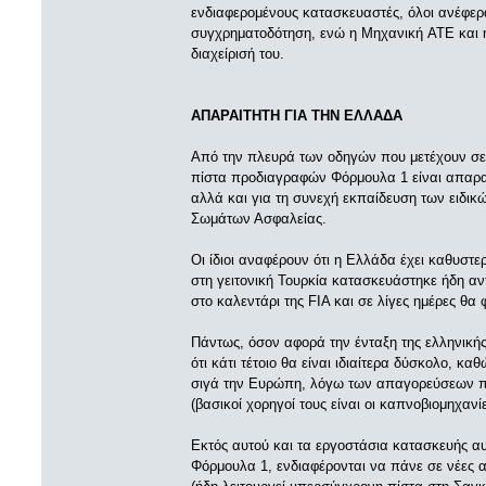
ενδιαφερομένους κατασκευαστές, όλοι ανέφερ
συγχρηματοδότηση, ενώ η Μηχανική ATE και η
διαχείρισή του.
ΑΠΑΡΑΙΤΗΤΗ ΓΙΑ THN ΕΛΛΑΔΑ
Από την πλευρά των οδηγών που μετέχουν σε 
πίστα προδιαγραφών Φόρμουλα 1 είναι απαρα
αλλά και για τη συνεχή εκπαίδευση των ειδι
Σωμάτων Ασφαλείας.
Οι ίδιοι αναφέρουν ότι η Ελλάδα έχει καθυστερ
στη γειτονική Τουρκία κατασκευάστηκε ήδη αντ
στο καλεντάρι της FIA και σε λίγες ημέρες θ
Πάντως, όσον αφορά την ένταξη της ελληνική
ότι κάτι τέτοιο θα είναι ιδιαίτερα δύσκολο, κ
σιγά την Ευρώπη, λόγω των απαγορεύσεων πο
(βασικοί χορηγοί τους είναι οι καπνοβιομηχανίε
Εκτός αυτού και τα εργοστάσια κατασκευής αυ
Φόρμουλα 1, ενδιαφέρονται να πάνε σε νέες 