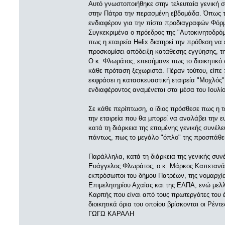
Αυτό γνωστοποιήθηκε στην τελευταία γενική σ
στην Πάτρα την περασμένη εβδομάδα. Όπως το
ενδιαφέρον για την πίστα προδιαγραφών Φόρμ
Συγκεκριμένα ο πρόεδρος της "Αυτοκινητοδρό
πως η εταιρεία Helix διατηρεί την πρόθεση να
προσκομίσει απόδειξη κατάθεσης εγγύησης, τη
Ο κ. Φλωράτος, επεσήμανε πως το διοικητικό 
κάθε πρόταση ξεχωριστά. Πέραν τούτου, είπε 
εκφράσει η κατασκευαστική εταιρεία "Μοχλός"
ενδιαφέροντος αναμένεται στα μέσα του Ιουλίο
Σε κάθε περίπτωση, ο ίδιος πρόσθεσε πως η τε
την εταιρεία που θα μπορεί να αναλάβει την 
κατά τη διάρκεια της επομένης γενικής συνέλ
πάντως, πως το μεγάλο "όπλο" της προσπάθεια
Παράλληλα, κατά τη διάρκεια της γενικής συνέ
Ευάγγελος Φλωράτος, ο κ. Μάρκος Καπετανάκ
εκπρόσωποι του δήμου Πατρέων, της νομαρχία
Επιμελητηρίου Αχαΐας και της ΕΛΠΑ, ενώ με
Καρπής που είναι από τους πρωτεργάτες του
διοικητικά όρια του οποίου βρίσκονται οι Ρέντε
ΓΩΓΩ ΚΑΡΑΛΗ