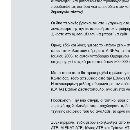
αυτοκινήτου και μοτοσυκλέτας προδιαγραφών
πυροδοτώντας ωστόσο νέα επεισόδια στον «πόλ
δημιουργία πίστας!
Οι δύο περιοχές βρίσκονται στα «χαρακώματα»
λογαριασμό της την κατασκευή αυτοκινητοδρο
1, ώστε στο άμεσο μέλλον να μπορεί να έρθει
Όμως, εδώ και λίγες ημέρες το «πάνω χέρι» σ
όπως αποκαλύπτουν σήμερα «TA NEA», με απ
Ιουλίου 2005, το αυτοκινητοδρόμιο Ορχομεν
επιχορηγηθεί αρχικά με το ποσό των 500.000 
Με το ποσό αυτό θα προκηρυχθεί η μελέτη για
Κωπαΐδας, τόσο απευθείας από την Εθνική Οδ
Η συγκεκριμένη μελέτη, σύμφωνα με τον πρόε
(ΕΛΠΑ) Βασίλη Δεσποτόπουλο, αναμένεται να
Πρόσκληση. Την ίδια στιγμή, οι τοπικοί φορε
περιοχή της Χαλανδρίτσας προχώρησαν πρόσφ
τεχνικής εταιρείας που θα αναλάβει το έργο κ
Συγκεκριμένα, ενδιαφέρον εκδηλώθηκε από τι
ATE, ΔΙΕΚΑΤ ATE, Ιόνιος ATE και Τρίαινα AT