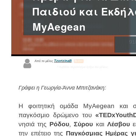
Παιδιού και Εκδή
MyAegean
91
TzortzinaB
Από το μέλος
RSS
^ διαβάστε περισσότερα άρθρα του μέλους
Γράφει η Γεωργία-Άννα Μπιτζανάκη:
Η φοιτητική ομάδα MyAegean και 
παγκόσμιο δρώμενο του
«TEDxYouth
νησιά της
Ρόδου
,
Σύρου
και
Λέσβου
ε
την επέτειο της
Παγκόσμιας Ημέρας γι