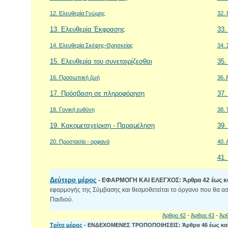
12. Ελευθερία Γνώμης
32. 
13. Ελευθερία Έκφρασης
33.
14. Ελευθερία Σκέψης-Θρησκείας
34. 
15. Ελευθερία του συνεταιρίζεσθαι
35.
16. Προσωπική ζωή
36. 
17. Πρόσβαση σε πληροφόρηση
37.
18. Γονική ευθύνη
38.
19. Κακομεταχείριση - Παραμέληση
39.
20. Προστασία - ορφανά
40. 
41.
Δεύτερο μέρος
- ΕΦΑΡΜΟΓΗ ΚΑΙ ΕΛΕΓΧΟΣ: Άρθρα 42 έως κα
εφαρμογής της Σύμβασης και θεσμοθετείται το όργανο που θα ασκ
Παιδιού.
-
-
Άρθρο 42
Άρθρο 43
Άρ
Τρίτο μέρος
- ΕΝΔΕΧΟΜΕΝΕΣ ΤΡΟΠΟΠΟΙΗΣΕΙΣ: Άρθρα 46 έως και