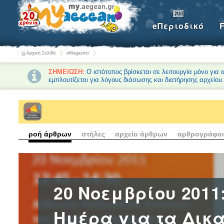
eΠεριοδικό
Αρχική Σελίδα
eMagazino
ΣΗΜΕΙΩΣΗ:
Ο ιστότοπος βρίσκεται σε λειτουργία μόνο για
εμπλουτίζεται για λόγους διάσωσης και διατήρησης αρχείου
ροή άρθρων
στήλες
αρχείο άρθρων
αρθρογράφοι
20 Νοεμβρίου 201
Ημέρα για τα Δικ