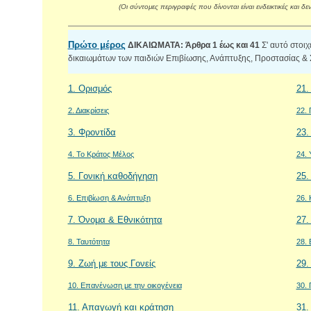
(Οι σύντομες περιγραφές που δίνονται είναι ενδεικτικές και 
Πρώτο μέρος
ΔΙΚΑΙΩΜΑΤΑ: Άρθρα 1 έως και 41
Σ' αυτό στοιχ
δικαιωμάτων των παιδιών Επιβίωσης, Ανάπτυξης, Προστασίας & 
1. Ορισμός
21.
2. Διακρίσεις
22. 
3. Φροντίδα
23.
4. Το Κράτος Μέλος
24. 
5. Γονική καθοδήγηση
25.
6. Επιβίωση & Ανάπτυξη
26. 
7. Όνομα & Εθνικότητα
27.
8. Ταυτότητα
28.
9. Ζωή με τους Γονείς
29.
10. Επανένωση με την οικογένεια
30. 
11. Απαγωγή και κράτηση
31.