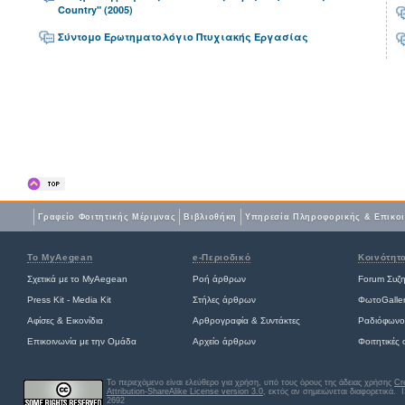
Country" (2005)
Σύντομο Ερωτηματολόγιο Πτυχιακής Εργασίας
Γραφείο Φοιτητικής Μέριμνας
Βιβλιοθήκη
Yπηρεσία Πληροφορικής & Επικο
Το MyAegean
e-Περιοδικό
Κοινότητ
Σχετικά με το MyAegean
Ροή άρθρων
Forum Συζ
Press Kit - Media Kit
Στήλες άρθρων
ΦωτοGalle
Αφίσες
&
Εικονίδια
Αρθρογραφία & Συντάκτες
Ραδιόφωνο
Επικοινωνία με την Ομάδα
Αρχείο άρθρων
Φοιτητικές
Το περιεχόμενο είναι ελεύθερο για χρήση, υπό τους όρους της άδειας χρήσης
Cr
Attribution-ShareAlike License version 3.0
, εκτός αν σημειώνεται διαφορετικά
. 
2692