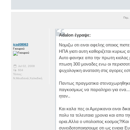
Πεμ,
Adalon έγραψε:
Νομιζω οτι ειναι αφελης οποιος πιστευ
icsd08063
Γκουρού
ΗΠΑ γιατι αυτη καθοριζεται κυριως
Αυτο φανηκε απο την πρωτη κιολας μ
πτωση 300 μοναδες ενω οι περισσοτ
Jul 02, 2008
ψυχολογικη αναταση στις αγορες εσ
604
Τόπος:
Ν.Μουδανιά,Χαλκιδική
Παντως πραγματικα στεναχωρηθηκα
παγκοσμιως να παραληρει για ενα...
ηταν..
Και καλα πες οι Αμερικανοι ειναι δι
πολυ τα τελευταια χρονια και απο τ
ορια.Αλλα ο υπολοιπος κοσμος?!Και 
συνειδοτοποιησουμε οτι ως ενιαια 