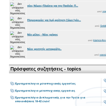
νέος Νόμος-Πλαίσιο για την Παιδεία: Π...
sg
από
Πληροφορίες για ζωή-φοίτηση Σάμο [νέο...
Seldi
από
Nέο μέλος - Νέος γρίφος
kiamos4ev
από
Νέος φοιτητής μεταφράζει..
vassil
από
Πρόσφατες συζητήσεις - topics
Ερωτηματολογια μεταπτυχιακής εργασίας
Ερωτηματολογιο μεταπτυχιακης εργασιας
Ερωτηματολόγιο Διπλωματικής για την Υγεία για
οποιονδήποτε 18-42 ετών!