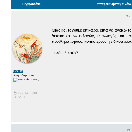
Συγγραφέας
Μπαρακ Ομπαμα νέος π
Τετ
Μιας και το'χουμε επίκαιρο, είπα να ανοίξω 
διαδικασία των εκλογών, τις αλλαγές που πιστ
προβληματισμούς, γενικότερους ή ειδικότερους
Τι λέτε λοιπόν?
inertia
Ανεμοδαρμένος
Dec 14, 2003
5131
Τετ