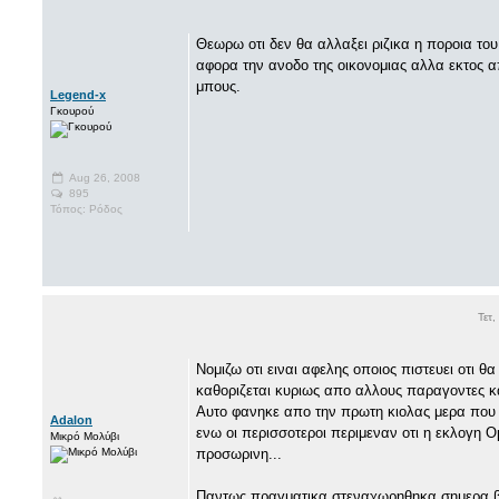
Θεωρω οτι δεν θα αλλαξει ριζικα η ποροια το
αφορα την ανοδο της οικονομιας αλλα εκτος α
μπους.
Legend-x
Γκουρού
Aug 26, 2008
895
Τόπος: Ρόδος
Τετ
Νομιζω οτι ειναι αφελης οποιος πιστευει οτι θα
καθοριζεται κυριως απο αλλους παραγοντες κ
Αυτο φανηκε απο την πρωτη κιολας μερα που 
Adalon
ενω οι περισσοτεροι περιμεναν οτι η εκλογη 
Μικρό Μολύβι
προσωρινη...
Παντως πραγματικα στεναχωρηθηκα σημερα β