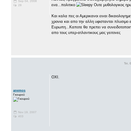
Sep 04, 2008
ενα...πολιτικο
Ουτε μυθολογικος ηρω
28
Και καλα πες οι Αμερικανοι ειναι δικαιολογημ
χρονια και απο την αλλη υφιστανται πλυσιμο 
Ευρωπη...Καποτε θα πρεπει να συνειδοτοποιη
απο τους υπερ-ατλαντικους μας γειτονες
Τετ,
OXI.
anemos
Γκουρού
Nov 19, 2007
403