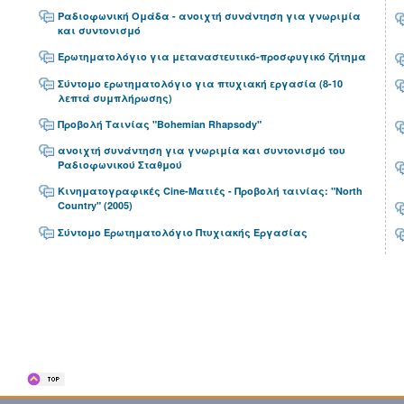
Ραδιοφωνική Ομάδα - ανοιχτή συνάντηση για γνωριμία
και συντονισμό
Ερωτηματολόγιο για μεταναστευτικό-προσφυγικό ζήτημα
Σύντομο ερωτηματολόγιο για πτυχιακή εργασία (8-10
λεπτά συμπλήρωσης)
Προβολή Ταινίας "Bohemian Rhapsody"
ανοιχτή συνάντηση για γνωριμία και συντονισμό του
Ραδιοφωνικού Σταθμού
Κινηματογραφικές Cine-Ματιές - Προβολή ταινίας: "North
Country" (2005)
Σύντομο Ερωτηματολόγιο Πτυχιακής Εργασίας