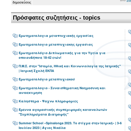
από
Πρόσφατες συζητήσεις - topics
Ερωτηματολογια μεταπτυχιακής εργασίας
Ερωτηματολογιο μεταπτυχιακης εργασιας
Ερωτηματολόγιο Διπλωματικής για την Υγεία για
οποιονδήποτε 18-42 ετών!
Π.Μ.Σ. στην "Ιστορία, Ηθική και Κοινωνιολογία της Ιατρικής"
| Ιατρική Σχολή ΕΚΠΑ
Ερωτηματολόγιο μεταπτυχιακού
Ερωτηματολογιο - Συναισθηματικη Νοημοσυνη και
αυτοεκτιμηση
Καλησπερα - Ψαχνω πληροφοριες
Έρευνα αγοραστικής συμπεριφοράς καταναλωτών
"Συμπληρώματα Διατροφής"
Summer School «Spinalonga 2023. Το στίγμα στην Ιατρική» | 3-6
Ιουλίου 2023 | Άγιος Νικόλα