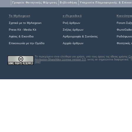
Γραφείο Φοιτητικής Μέριμνας
Βιβλιοθήκη
Yπηρεσία Πληροφορικής & Επικο
Το MyAegean
e-Περιοδικό
Κοινότητ
Σχετικά με το MyAegean
Ροή άρθρων
Forum Συζ
Press Kit - Media Kit
Στήλες άρθρων
ΦωτοGalle
Αφίσες
&
Εικονίδια
Αρθρογραφία & Συντάκτες
Ραδιόφωνο
Επικοινωνία με την Ομάδα
Αρχείο άρθρων
Φοιτητικές
Το περιεχόμενο είναι ελεύθερο για χρήση, υπό τους όρους της άδειας χρήσης
Cr
Attribution-ShareAlike License version 3.0
, εκτός αν σημειώνεται διαφορετικά
. 
2692