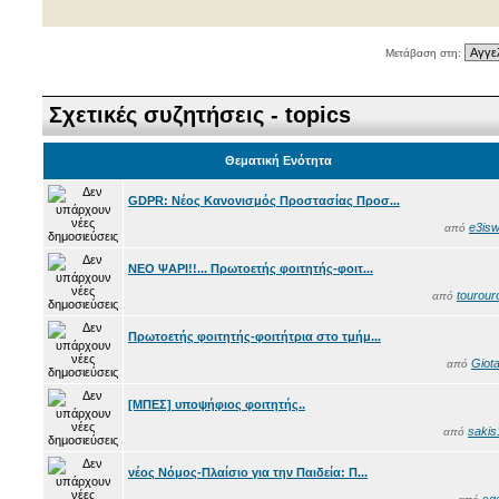
Μετάβαση στη:
Σχετικές συζητήσεις - topics
Θεματική Ενότητα
GDPR: Νέος Κανονισμός Προστασίας Προσ...
e3isw
από
NEO ΨΑΡΙ!!... Πρωτοετής φοιτητής-φοιτ...
tourour
από
Πρωτοετής φοιτητής-φοιτήτρια στο τμήμ...
Giota
από
[ΜΠΕΣ] υποψήφιος φοιτητής..
sakis
από
νέος Νόμος-Πλαίσιο για την Παιδεία: Π...
sg