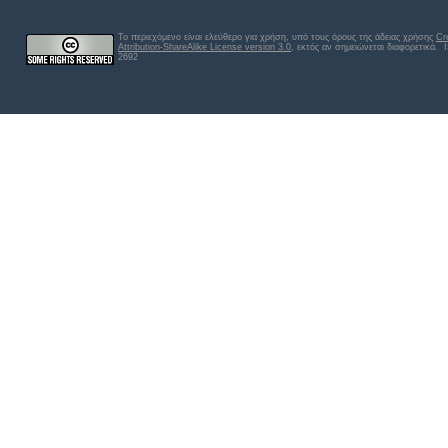
Το περιεχόμενο είναι ελεύθερο για χρήση, υπό τους όρους της άδειας χρήσης
Cr
Attribution-ShareAlike License version 3.0
, εκτός αν σημειώνεται διαφορετικά
. 
2692