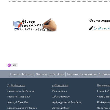
Θες να συμμε
Στείλε το
Γραφείο Φοιτητικής Μέριμνας
Βιβλιοθήκη
Yπηρεσία Πληροφορικής & Επικο
Το MyAegean
e-Περιοδικό
Κοινότητ
Σχετικά με το MyAegean
Ροή άρθρων
Forum Συζ
Press Kit - Media Kit
Στήλες άρθρων
ΦωτοGalle
Αφίσες
&
Εικονίδια
Αρθρογραφία & Συντάκτες
Ραδιόφωνο
Επικοινωνία με την Ομάδα
Αρχείο άρθρων
Φοιτητικές