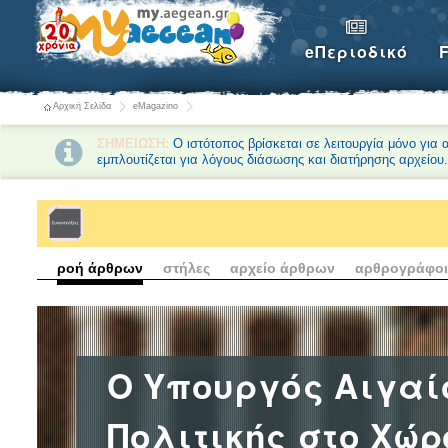
eΠεριοδικό
Αρχική Σελίδα
eMagazino
ΣΗΜΕΙΩΣΗ:
Ο ιστότοπος βρίσκεται σε λειτουργία μόνο για
εμπλουτίζεται για λόγους διάσωσης και διατήρησης αρχείου
ροή άρθρων
στήλες
αρχείο άρθρων
αρθρογράφοι
O Υπουργός Αιγαί
Πολιτικής στο Χώρο