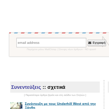
Εγγραφή
Παρέχεται μέσω MailChimp | Σύνοψη νέων άρθρων - NO spam!
Συνεντεύξεις
:: σχετικά
[ Περισσότερα άρθρα βρείτε και στη σελίδα των Στηλών ]
Συνέντευξη με τους Underhill West από την
Ξάνθη