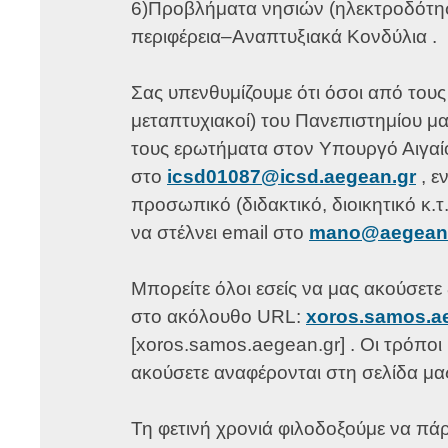
6)Προβλήματα νησιών (ηλεκτροδότη
περιφέρεια–Αναπτυξιακά Κονδύλια .
Σας υπενθυμίζουμε ότι όσοι από τους
μεταπτυχιακοί) του Πανεπιστημίου μα
τους ερωτήματα στον Υπουργό Αιγαί
στο
icsd01087@icsd.aegean.gr
, ε
προσωπικό (διδακτικό, διοικητικό κ.
να στέλνει email στο
mano@aegean
Μπορείτε όλοι εσείς να μας ακούσετε
στο ακόλουθο URL:
xoros.samos.ae
[xoros.samos.aegean.gr] . Οι τρόποι
ακούσετε αναφέρονται στη σελίδα μα
Τη φετινή χρονιά φιλοδοξούμε να πάρ