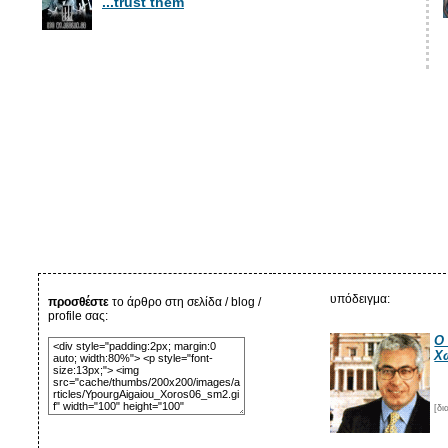
...trust them
υπόδειγμα:
προσθέστε
το άρθρο στη σελίδα / blog /
profile σας:
O 
Χ
[δ