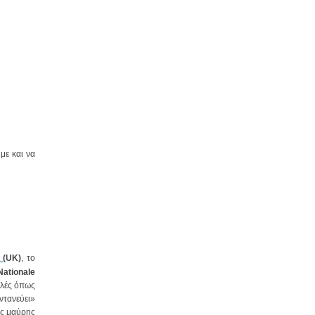
με και να
t
(UK)
, το
Nationale
ολές όπως
ντανεύει»
ας μαύρης