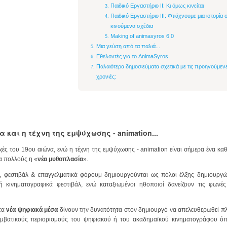
Παιδικό Εργαστήριο ΙΙ: Κι όμως κινείται
Παιδικό Εργαστήριο ΙIΙ: Φτιάχνουμε μια ιστορία 
κινούμενα σχέδια
Making of animasyros 6.0
Μια γεύση από τα παλιά...
Εθελοντές για το AnimaSyros
Παλαιότερα δημοσιεύματα σχετικά με τις προηγούμεν
χρονιές:
και η τέχνη της εμψύχωσης - animation...
χές του 19ου αιώνα, ενώ η τέχνη της εμψύχωσης - animation είναι σήμερα ένα κα
α πολλούς η «
νέα μυθοπλασία
».
, φεστιβάλ & επαγγελματικά φόρουμ δημιουργούνται ως πόλοι έλξης δημιουργών
ή κινηματογραφικά φεστιβάλ, ενώ καταξιωμένοι ηθοποιοί δανείζουν τις φωνέ
 τα
νέα ψηφιακά μέσα
δίνουν την δυνατότητα στον δημιουργό να απελευθερωθεί π
υμβατικούς περιορισμούς του ψηφιακού ή του ακαδημαϊκού κινηματογράφου ό