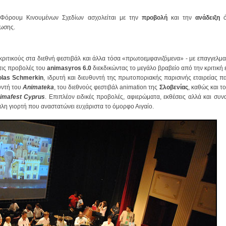
 Φόρουμ Κινουμένων Σχεδίων ασχολείται με την
προβολή
και την
ανάδειξη
χωσης.
ι κριτικούς στα διεθνή φεστιβάλ και άλλα τόσα «πρωτοεμφανιζόμενα» - με επαγγελμα
στις προβολές του
animasyros 6.0
διεκδικώντας το μεγάλο βραβείο από την κριτική 
olas Schmerkin
, ιδρυτή και διευθυντή της πρωτοποριακής παρισινής εταιρείας 
υντή του
Animateka
, του διεθνούς φεστιβάλ animation της
Σλοβενίας
, καθώς και τ
imafest Cyprus
. Επιπλέον ειδικές προβολές, αφιερώματα, εκθέσεις αλλά και συνα
άλη γιορτή που αναστατώνει ευχάριστα το όμορφο Αιγαίο.