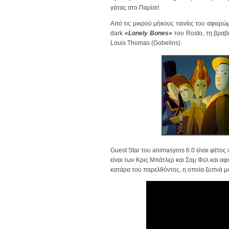
γάτας στο Παρίσι!.
Aπό τις μικρού μήκους ταινίες του αφιερ
dark
«Lonely Bones»
του Rosto, τη βρα
Louis Thomas (Gobelins).
Guest Star του animasyros 6.0 είναι φέτο
είναι των Κρις Μπάτλερ και Σαμ Φελ και αφ
κατάρα του παρελθόντος, η οποία ξυπνά μι