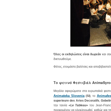
Όλες οι εκδηλώσεις είναι δωρεάν
και σα
δικτυωθούμε.
Φέτος, ετοιμάστε βαλίτσες και αποβιβαστεί
Το φετινό Φεστιβάλ AnimaSyros 
Μεγάλα αφιερώματα στα ευρωπαϊκά φεστι
Animateka Slovenia
Animafes
(SI)
, το
superieure des Artes Decoratifs
,
Gobeli
την ταινία
«Le Tableau»
του Jean-Franco
προκειμένου να ολοκληρωθεί, καθώς και τ