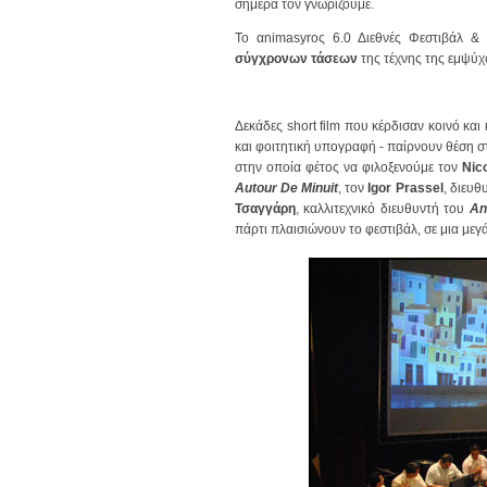
σήμερα τον γνωρίζουμε.
Το αnimasyroς 6.0 Διεθνές Φεστιβάλ &
σύγχρονων τάσεων
της τέχνης της εμψύ
Δεκάδες short film που κέρδισαν κοινό κα
και φοιτητική υπογραφή - παίρνουν θέση 
στην οποία φέτος να φιλοξενούμε τον
Nic
Autour De Minuit
, τον
Igor Prassel
, διευθ
Τσαγγάρη
, καλλιτεχνικό διευθυντή του
An
πάρτι πλαισιώνουν το φεστιβάλ, σε μια μεγ