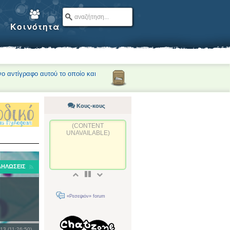
Κοινότητα
νο αντίγραφο αυτού το οποίο και
Κους-κους
(CONTENT
UNAVAILABLE)
ΔΗΛΏΣΕΙΣ
«Ρεσεψιόν» forum
13 (11:26:50)