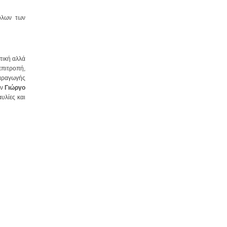
όλων των
τική αλλά
επιτροπή,
παραγωγής
ον
Γιώργο
υλίες και