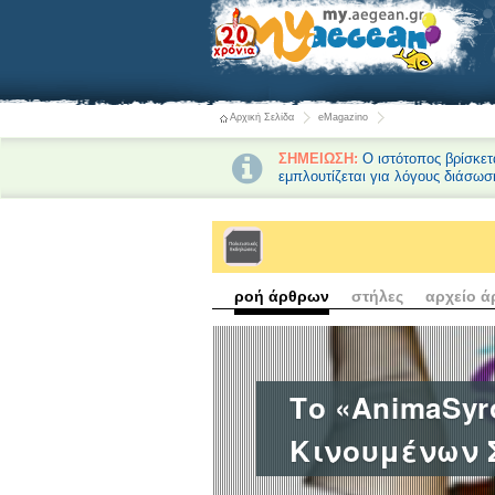
Αρχική Σελίδα
eMagazino
ΣΗΜΕΙΩΣΗ:
Ο ιστότοπος βρίσκετ
εμπλουτίζεται για λόγους διάσωσ
ροή άρθρων
στήλες
αρχείο 
Το «AnimaSyr
Κινουμένων 