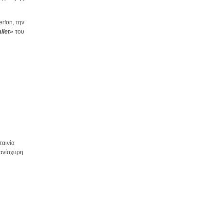
rfon, την
llet»
του
ταινία
πανίσχυρη