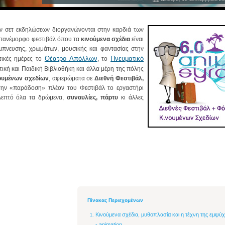
ον σετ εκδηλώσεων διοργανώνονται στην καρδιά των
ν πανέμορφο φεστιβάλ όπου τα
κινούμενα σχέδια
είναι
έμπνευσης, χρωμάτων, μουσικής και φαντασίας στην
Θέατρο Απόλλων
Πνευματικό
τικές ημέρες το
, το
ική και Παιδική Βιβλιοθήκη και άλλα μέρη της πόλης
νουμένων σχεδίων
, αφιερώματα σε
Διεθνή Φεστιβάλ,
την «παράδοση» πλέον του Φεστιβάλ το εργαστήρι
λεπτό όλα τα δρώμενα,
συναυλίες, πάρτυ
κι άλλες
Πίνακας Περιεχομένων
Κινούμενα σχέδια, μυθοπλασία και η τέχνη της εμψ
- animation...