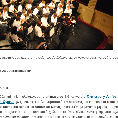
ς περιμένουμε πάντα στην αυλή του Απόλλωνα για να γνωριστούμε, να συζητήσου
τε
26-29 Σεπτεμβρίου
!
6.0...
Canterbury Anifes
βάλ animation πλαισιώνουν το
animasyros 6.0
, όπως στο
t Cyprus
(CY)
, καθώς και ένα χορταστικό
Francorama
, με tributes στα
Ecole 
ns animation school
και
Autοur De Minuit
, πλαισιωμένα με μεγάλου μήκους προβ
is Laguionie, με τα εκπληκτικά χρώματα σε έναν πίνακα ζωγραφικής που «ζω
ην
«Une vie de chat»
των Jean-Loup Felicioli & Alain Gagnol με τη… διπλή ζωή μι