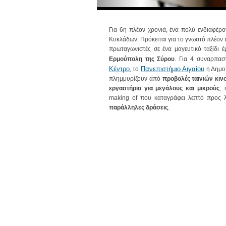
Για 6η πλέον χρονιά, ένα πολύ ενδιαφέρ
Κυκλάδων. Πρόκειται για το γνωστό πλέο
πρωταγωνιστές σε ένα μαγευτικό ταξίδι 
Ερμούπολη της Σύρου
. Για 4 συναρπασ
Κέντρο
Πανεπιστήμιο Αιγαίου
, το
η Δημοτ
πλημμυρίζουν από
προβολές ταινιών κι
εργαστήρια για μεγάλους και μικρούς
, 
making of που καταγράφει λεπτό προς 
παράλληλες δράσεις
.