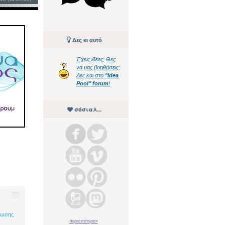
Δες κι αυτό
Έχεις ιδέες; Θες
να μας βοηθήσεις;
Δες και στο
"Idea
Pool" forum
!
σόσιαλ...
ύχωσης
περισσότερα»