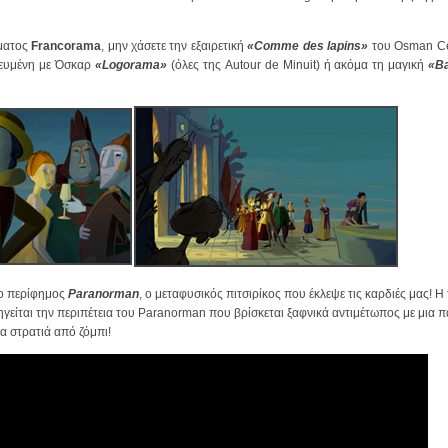
ώματος
Francorama
, μην χάσετε την εξαιρετική
«Comme des lapins»
του Osman Ce
βευμένη με Όσκαρ
«Logorama»
(όλες της Autour de Minuit) ή ακόμα τη μαγική
«Ba
ς ο περίφημος
Paranorman
, ο μεταφυσικός πιτσιρίκος που έκλεψε τις καρδιές μας! Η 
ηγείται την περιπέτεια του Paranorman που βρίσκεται ξαφνικά αντιμέτωπος με μια 
α στρατιά από ζόμπι!