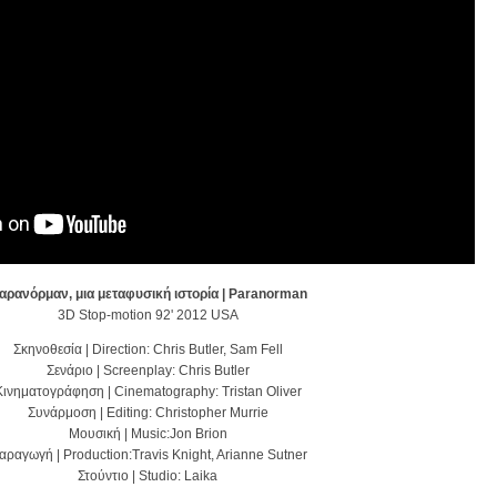
αρανόρμαν, μια μεταφυσική ιστορία | Paranorman
3D Stop-motion 92' 2012 USA
Σκηνοθεσία | Direction: Chris Butler, Sam Fell
Σενάριο | Screenplay: Chris Butler
Kινηματογράφηση | Cinematography: Tristan Oliver
Συνάρμοση | Editing: Christopher Murrie
Μουσική | Music:Jon Brion
αραγωγή | Production:Travis Knight, Arianne Sutner
Στούντιο | Studio: Laika