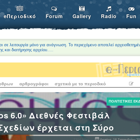
eΠεριοδικό
Forum
Gallery
Radio
Fun
αι σε λειτουργία μόνο για ανάγνωση. Το περιεχόμενο αποτελεί αρχειοθετημέ
ης και διατήρησης αρχείου.
....
άρθρων
αρθρογράφοι
σχετικά με το περιοδικό
ΠΟΛΙΤΙΣΤΙΚΈΣ ΕΚ
os 6.0» Διεθνές Φεστιβάλ
Σχεδίων έρχεται στη Σύρο
2304
λέξεις
Δευτέρα, 16 Σεπτεμβρίου 20