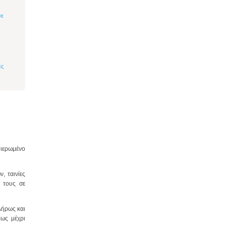
σε
ες
θιερωμένο
, ταινίες
ς τους σε
λήρως και
πως μέχρι